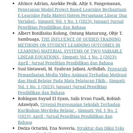
Alvince Adrian, Anekke Pesik, Altje S. Pangemanan,
Penerapan Model Project Based Learning Berbantuan
E-Learning Pada Materi Sistem Persamaan Linear Dua
Variabel
,
Simpati: Vol. 1 No. 1 (2023): Januari :Jurnal
Penelitian Pendidikan dan Bahasa
Albert Bonifasius Kolong, Ontang Manurung, Oltje T.
Sambuaga,
THE INFLUENCE OF GUIDED TRAINING
METHODS ON STUDENT LEARNING OUTCOMES IN
LEARNING MATERIAL SYSTEMS OF TWO VARIABLE
LINEAR EQUATIONS
,
Simpati: Vol. 1 No. 2 (2023):
April : Jurnal Penelitian Pendidikan dan Bahasa
Susi Sintawati, M. Syahran Jailani, Arifullah,
Pengaruh
Pemanfaatan Media Video Animasi Terhadap Motivasi
dan Hasil Belajar Pada Mata Pelajaran Fikih
,
Simpati:
Vol. 1 No. 1 (2023): Januari :Jurnal Penelitian
Pendidikan dan Bahasa
Robingun Suyud El Syam, Salis Irvan Fuadi, Robiah
Adawiyah,
Urgensi Penyesuaian Sekolah Terhadap
Kurikulum Merdeka Belajar
,
Simpati: Vol. 1 No. 2
(2023): April : Jurnal Penelitian Pendidikan dan
Bahasa
Dwiza Octarini, Ena Noveria,
Struktur dan Diksi Teks