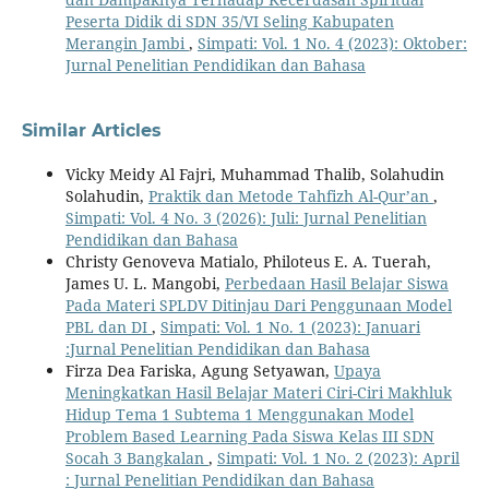
Peserta Didik di SDN 35/VI Seling Kabupaten
Merangin Jambi
,
Simpati: Vol. 1 No. 4 (2023): Oktober:
Jurnal Penelitian Pendidikan dan Bahasa
Similar Articles
Vicky Meidy Al Fajri, Muhammad Thalib, Solahudin
Solahudin,
Praktik dan Metode Tahfizh Al-Qur’an
,
Simpati: Vol. 4 No. 3 (2026): Juli: Jurnal Penelitian
Pendidikan dan Bahasa
Christy Genoveva Matialo, Philoteus E. A. Tuerah,
James U. L. Mangobi,
Perbedaan Hasil Belajar Siswa
Pada Materi SPLDV Ditinjau Dari Penggunaan Model
PBL dan DI
,
Simpati: Vol. 1 No. 1 (2023): Januari
:Jurnal Penelitian Pendidikan dan Bahasa
Firza Dea Fariska, Agung Setyawan,
Upaya
Meningkatkan Hasil Belajar Materi Ciri-Ciri Makhluk
Hidup Tema 1 Subtema 1 Menggunakan Model
Problem Based Learning Pada Siswa Kelas III SDN
Socah 3 Bangkalan
,
Simpati: Vol. 1 No. 2 (2023): April
: Jurnal Penelitian Pendidikan dan Bahasa