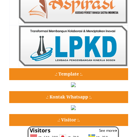
.: Template :.
.: Kontak Whatsapp :.
.: Visitor :.