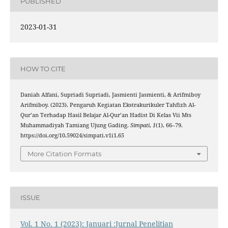
PUBLISHED
2023-01-31
HOW TO CITE
Daniah Alfani, Supriadi Supriadi, Jasmienti Jasmienti, & Arifmiboy
Arifmiboy. (2023). Pengaruh Kegiatan Ekstrakurikuler Tahfizh Al-
Qur’an Terhadap Hasil Belajar Al-Qur’an Hadist Di Kelas Vii Mts
Muhammadiyah Tamiang Ujung Gading.
Simpati
,
1
(1), 66–79.
https://doi.org/10.59024/simpati.v1i1.65
More Citation Formats
ISSUE
Vol. 1 No. 1 (2023): Januari :Jurnal Penelitian