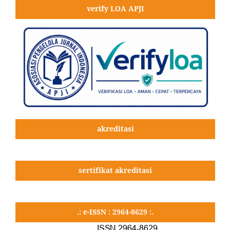
verify LOA APJI
akreditasi
sertifikat akreditasi
.: e-ISSN : 2964-8629 :.