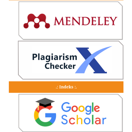
.: Indeks :.