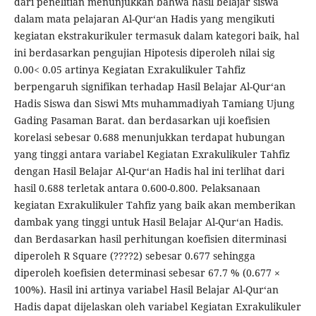
dari penelitian menunjukkan bahwa hasil belajar siswa
dalam mata pelajaran Al-Qur‘an Hadis yang mengikuti
kegiatan ekstrakurikuler termasuk dalam kategori baik, hal
ini berdasarkan pengujian Hipotesis diperoleh nilai sig
0.00< 0.05 artinya Kegiatan Exrakulikuler Tahfiz
berpengaruh signifikan terhadap Hasil Belajar Al-Qur‘an
Hadis Siswa dan Siswi Mts muhammadiyah Tamiang Ujung
Gading Pasaman Barat. dan berdasarkan uji koefisien
korelasi sebesar 0.688 menunjukkan terdapat hubungan
yang tinggi antara variabel Kegiatan Exrakulikuler Tahfiz
dengan Hasil Belajar Al-Qur‘an Hadis hal ini terlihat dari
hasil 0.688 terletak antara 0.600-0.800. Pelaksanaan
kegiatan Exrakulikuler Tahfiz yang baik akan memberikan
dambak yang tinggi untuk Hasil Belajar Al-Qur‘an Hadis.
dan Berdasarkan hasil perhitungan koefisien diterminasi
diperoleh R Square (????2) sebesar 0.677 sehingga
diperoleh koefisien determinasi sebesar 67.7 % (0.677 ×
100%). Hasil ini artinya variabel Hasil Belajar Al-Qur‘an
Hadis dapat dijelaskan oleh variabel Kegiatan Exrakulikuler