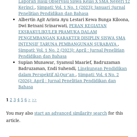
Laporan Hasil Observasi Siswa Kelas X SMA Negeri 12
Kerinci
,
Simpati: Vol. 1 No. 1 (2023): Januari :Jurnal
Penelitian Pendidikan dan Bahasa
Albertin Agit Arinta Ayu Lestari Kewa Bunga Kiloona,
Dwi Retnani Srinarwati,
PERAN KEGIATAN
EKSRAKULIKULER PRAMUKA DALAM
PENGEMBANGAN KARAKTER DISIPLIN SISWA SMA
INTENSIF TARUNA PEMBANGUNAN SURABAYA
,
Simpati: Vol. 1 No. 2 (2023): April : Jurnal Penelitian
Pendidikan dan Bahasa
Supian Munawar, Syamsul Maarief, Badruzaman
Badruzaman, Endi Suhendi,
Lingkungan Pendidikan
dalam Perspektif Al-Qur’an
,
Simpati: Vol. 4 No. 2
(2026): April : Jurnal Penelitian Pendidikan dan
Bahasa
1
2
3
4
5
6
>
>>
You may also
start an advanced similarity search
for this
article.