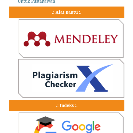
Untuk Pustakawan
.: Alat Bantu :.
.: Indeks :.