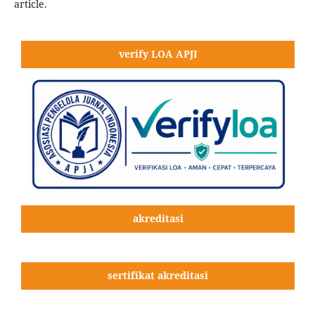
article.
verify LOA APJI
akreditasi
sertifikat akreditasi