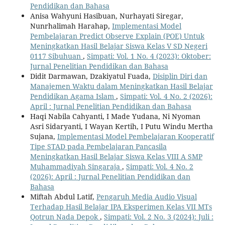
Pendidikan dan Bahasa
Anisa Wahyuni Hasibuan, Nurhayati Siregar,
Nunrhalimah Harahap,
Implementasi Model
Pembelajaran Predict Observe Explain (POE) Untuk
Meningkatkan Hasil Belajar Siswa Kelas V SD Negeri
0117 Sibuhuan
,
Simpati: Vol. 1 No. 4 (2023): Oktober:
Jurnal Penelitian Pendidikan dan Bahasa
Didit Darmawan, Dzakiyatul Fuada,
Disiplin Diri dan
Manajemen Waktu dalam Meningkatkan Hasil Belajar
Pendidikan Agama Islam
,
Simpati: Vol. 4 No. 2 (2026):
April : Jurnal Penelitian Pendidikan dan Bahasa
Haqi Nabila Cahyanti, I Made Yudana, Ni Nyoman
Asri Sidaryanti, I Wayan Kertih, I Putu Windu Mertha
Sujana,
Implementasi Model Pembelajaran Kooperatif
Tipe STAD pada Pembelajaran Pancasila
Meningkatkan Hasil Belajar Siswa Kelas VIII A SMP
Muhammadiyah Singaraja
,
Simpati: Vol. 4 No. 2
(2026): April : Jurnal Penelitian Pendidikan dan
Bahasa
Miftah Abdul Latif,
Pengaruh Media Audio Visual
Terhadap Hasil Belajar IPA Eksperimen Kelas VII MTs
Qotrun Nada Depok
,
Simpati: Vol. 2 No. 3 (2024): Juli :