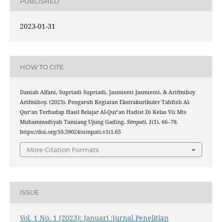
PUBLISHED
2023-01-31
HOW TO CITE
Daniah Alfani, Supriadi Supriadi, Jasmienti Jasmienti, & Arifmiboy
Arifmiboy. (2023). Pengaruh Kegiatan Ekstrakurikuler Tahfizh Al-
Qur’an Terhadap Hasil Belajar Al-Qur’an Hadist Di Kelas Vii Mts
Muhammadiyah Tamiang Ujung Gading.
Simpati
,
1
(1), 66–79.
https://doi.org/10.59024/simpati.v1i1.65
More Citation Formats
ISSUE
Vol. 1 No. 1 (2023): Januari :Jurnal Penelitian