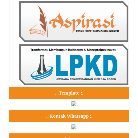
.: Template :.
.: Kontak Whatsapp :.