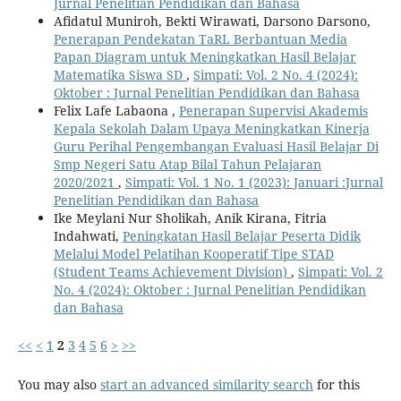
Jurnal Penelitian Pendidikan dan Bahasa
Afidatul Muniroh, Bekti Wirawati, Darsono Darsono,
Penerapan Pendekatan TaRL Berbantuan Media
Papan Diagram untuk Meningkatkan Hasil Belajar
Matematika Siswa SD
,
Simpati: Vol. 2 No. 4 (2024):
Oktober : Jurnal Penelitian Pendidikan dan Bahasa
Felix Lafe Labaona ,
Penerapan Supervisi Akademis
Kepala Sekolah Dalam Upaya Meningkatkan Kinerja
Guru Perihal Pengembangan Evaluasi Hasil Belajar Di
Smp Negeri Satu Atap Bilal Tahun Pelajaran
2020/2021
,
Simpati: Vol. 1 No. 1 (2023): Januari :Jurnal
Penelitian Pendidikan dan Bahasa
Ike Meylani Nur Sholikah, Anik Kirana, Fitria
Indahwati,
Peningkatan Hasil Belajar Peserta Didik
Melalui Model Pelatihan Kooperatif Tipe STAD
(Student Teams Achievement Division)
,
Simpati: Vol. 2
No. 4 (2024): Oktober : Jurnal Penelitian Pendidikan
dan Bahasa
<<
<
1
2
3
4
5
6
>
>>
You may also
start an advanced similarity search
for this