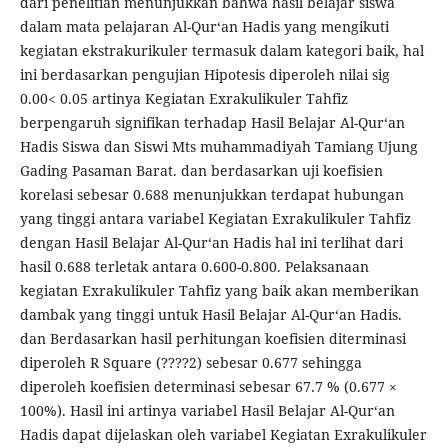
dari penelitian menunjukkan bahwa hasil belajar siswa
dalam mata pelajaran Al-Qur‘an Hadis yang mengikuti
kegiatan ekstrakurikuler termasuk dalam kategori baik, hal
ini berdasarkan pengujian Hipotesis diperoleh nilai sig
0.00< 0.05 artinya Kegiatan Exrakulikuler Tahfiz
berpengaruh signifikan terhadap Hasil Belajar Al-Qur‘an
Hadis Siswa dan Siswi Mts muhammadiyah Tamiang Ujung
Gading Pasaman Barat. dan berdasarkan uji koefisien
korelasi sebesar 0.688 menunjukkan terdapat hubungan
yang tinggi antara variabel Kegiatan Exrakulikuler Tahfiz
dengan Hasil Belajar Al-Qur‘an Hadis hal ini terlihat dari
hasil 0.688 terletak antara 0.600-0.800. Pelaksanaan
kegiatan Exrakulikuler Tahfiz yang baik akan memberikan
dambak yang tinggi untuk Hasil Belajar Al-Qur‘an Hadis.
dan Berdasarkan hasil perhitungan koefisien diterminasi
diperoleh R Square (????2) sebesar 0.677 sehingga
diperoleh koefisien determinasi sebesar 67.7 % (0.677 ×
100%). Hasil ini artinya variabel Hasil Belajar Al-Qur‘an
Hadis dapat dijelaskan oleh variabel Kegiatan Exrakulikuler