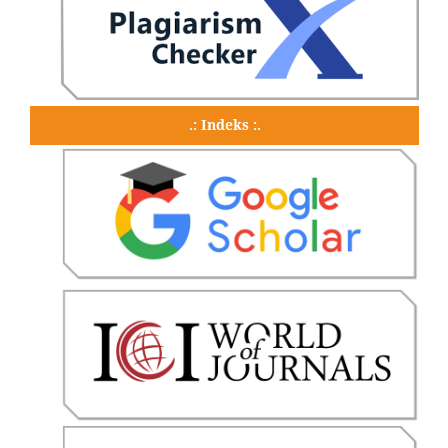
.: Indeks :.