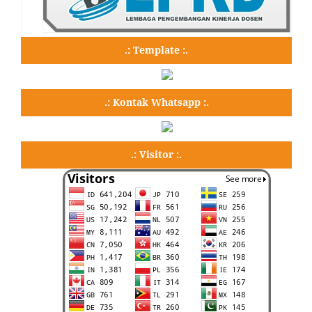
.: Template :.
.: Kontak Whatsapp :.
.: Visitor :.