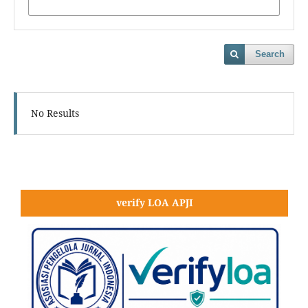
Search
No Results
verify LOA APJI