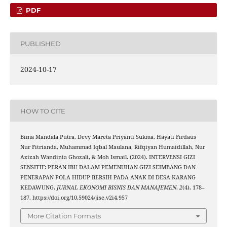
PDF
PUBLISHED
2024-10-17
HOW TO CITE
Bima Mandala Putra, Devy Mareta Priyanti Sukma, Hayati Firdaus
Nur Fitrianda, Muhammad Iqbal Maulana, Rifqiyan Humaidillah, Nur
Azizah Wandinia Ghozali, & Moh Ismail. (2024). INTERVENSI GIZI
SENSITIF: PERAN IBU DALAM PEMENUHAN GIZI SEIMBANG DAN
PENERAPAN POLA HIDUP BERSIH PADA ANAK DI DESA KARANG
KEDAWUNG.
JURNAL EKONOMI BISNIS DAN MANAJEMEN
,
2
(4), 178–
187. https://doi.org/10.59024/jise.v2i4.957
More Citation Formats