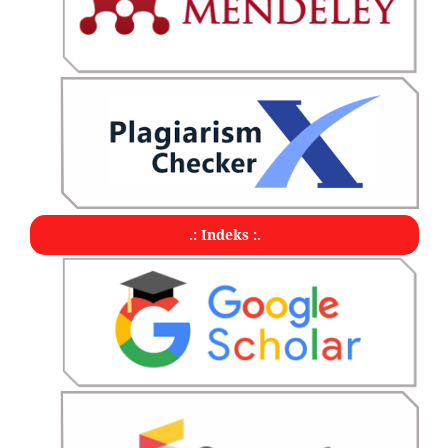
.: Indeks :.