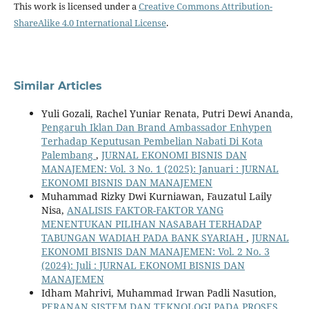
This work is licensed under a
Creative Commons Attribution-
ShareAlike 4.0 International License
.
Similar Articles
Yuli Gozali, Rachel Yuniar Renata, Putri Dewi Ananda,
Pengaruh Iklan Dan Brand Ambassador Enhypen
Terhadap Keputusan Pembelian Nabati Di Kota
Palembang
,
JURNAL EKONOMI BISNIS DAN
MANAJEMEN: Vol. 3 No. 1 (2025): Januari : JURNAL
EKONOMI BISNIS DAN MANAJEMEN
Muhammad Rizky Dwi Kurniawan, Fauzatul Laily
Nisa,
ANALISIS FAKTOR-FAKTOR YANG
MENENTUKAN PILIHAN NASABAH TERHADAP
TABUNGAN WADIAH PADA BANK SYARIAH
,
JURNAL
EKONOMI BISNIS DAN MANAJEMEN: Vol. 2 No. 3
(2024): Juli : JURNAL EKONOMI BISNIS DAN
MANAJEMEN
Idham Mahrivi, Muhammad Irwan Padli Nasution,
PERANAN SISTEM DAN TEKNOLOGI PADA PROSES