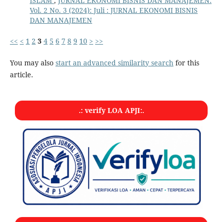
ISLAM
,
JURNAL EKONOMI BISNIS DAN MANAJEMEN:
Vol. 2 No. 3 (2024): Juli : JURNAL EKONOMI BISNIS
DAN MANAJEMEN
<<
<
1
2
3
4
5
6
7
8
9
10
>
>>
You may also
start an advanced similarity search
for this
article.
.: verify LOA APJI:.