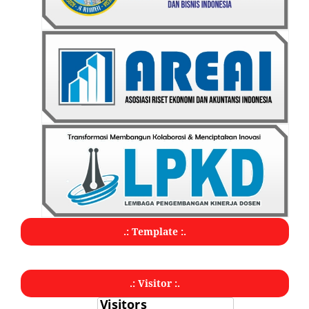
.: Template :.
.: Visitor :.