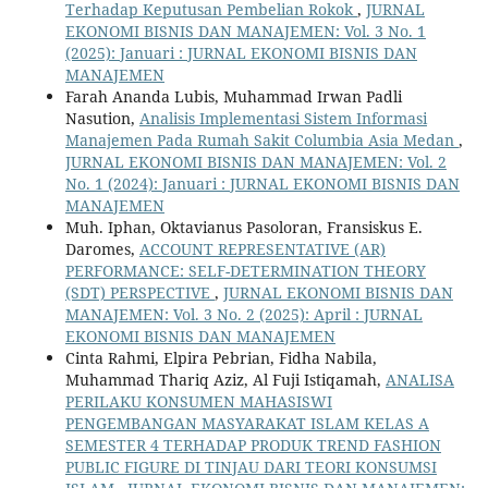
Terhadap Keputusan Pembelian Rokok
,
JURNAL
EKONOMI BISNIS DAN MANAJEMEN: Vol. 3 No. 1
(2025): Januari : JURNAL EKONOMI BISNIS DAN
MANAJEMEN
Farah Ananda Lubis, Muhammad Irwan Padli
Nasution,
Analisis Implementasi Sistem Informasi
Manajemen Pada Rumah Sakit Columbia Asia Medan
,
JURNAL EKONOMI BISNIS DAN MANAJEMEN: Vol. 2
No. 1 (2024): Januari : JURNAL EKONOMI BISNIS DAN
MANAJEMEN
Muh. Iphan, Oktavianus Pasoloran, Fransiskus E.
Daromes,
ACCOUNT REPRESENTATIVE (AR)
PERFORMANCE: SELF-DETERMINATION THEORY
(SDT) PERSPECTIVE
,
JURNAL EKONOMI BISNIS DAN
MANAJEMEN: Vol. 3 No. 2 (2025): April : JURNAL
EKONOMI BISNIS DAN MANAJEMEN
Cinta Rahmi, Elpira Pebrian, Fidha Nabila,
Muhammad Thariq Aziz, Al Fuji Istiqamah,
ANALISA
PERILAKU KONSUMEN MAHASISWI
PENGEMBANGAN MASYARAKAT ISLAM KELAS A
SEMESTER 4 TERHADAP PRODUK TREND FASHION
PUBLIC FIGURE DI TINJAU DARI TEORI KONSUMSI