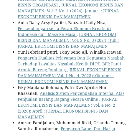
BISNIS ORGANISASI
,
JURNAL EKONOMI BISNIS DAN
MANAJEMEN: Vol. 2 No. 1 (2024): Januari : JURNAL
EKONOMI BISNIS DAN MANAJEMEN
Aulia Daisy Arsy Syafitri, Fauzatul Laily Nisa,
Perkembangan serta Peran Ekonomi Kreatif di
Indonesia dari Masa ke Masa
,
JURNAL EKONOMI
BISNIS DAN MANAJEMEN: Vol. 2 No. 3 (2024): Juli :
JURNAL EKONOMI BISNIS DAN MANAJEMEN
Yuni Febrianti putri, Tony Seno Aji, Winaika Irawati,
Pengaruh Kualitas Pelayanan Dan Kepuasan Nasabah
Terhadap Loyalitas Nasabah Kredit Di PT. BPR Panji
Aronta Bareng Jombang
,
JURNAL EKONOMI BISNIS
DAN MANAJEMEN: Vol. 1 No. 4 (2023): Oktober :
JURNAL EKONOMI BISNIS DAN MANAJEMEN
Fiky Maulana Rohman, Putri Dwi Aprilia Nur
Khasanah,
Analisis Sistem Pengendalian Internal Atas
Penjualan Barang Dagang Secara Online
,
JURNAL
EKONOMI BISNIS DAN MANAJEMEN: Vol. 4 No. 2
(2026): April : JURNAL EKONOMI BISNIS DAN
MANAJEMEN
Amran Pandjaitan, Muhammad Rizki, Orlando Tenang
Saputra Rumahorbo,
Pengaruh Label Dan Harga