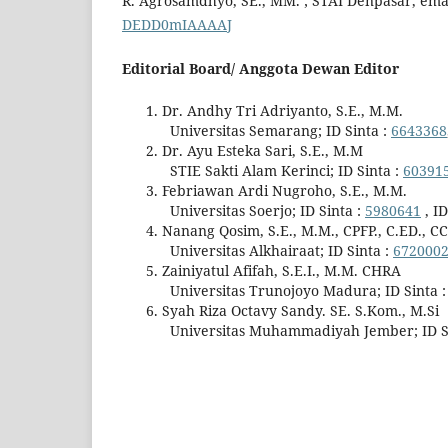
R. Agrosamdhyo, SE., MM. ; STAI Denpasar, ema
DEDD0mIAAAAJ
Editorial Board/ Anggota Dewan Editor
Dr. Andhy Tri Adriyanto, S.E., M.M.
Universitas Semarang; ID Sinta :
6643368
Dr. Ayu Esteka Sari, S.E., M.M
STIE Sakti Alam Kerinci; ID Sinta :
60391
Febriawan Ardi Nugroho, S.E., M.M.
Universitas Soerjo; ID Sinta :
5980641
, ID
Nanang Qosim, S.E., M.M., CPFP., C.ED., C
Universitas Alkhairaat; ID Sinta :
672000
Zainiyatul Afifah, S.E.I., M.M. CHRA
Universitas Trunojoyo Madura; ID Sinta 
Syah Riza Octavy Sandy. SE. S.Kom., M.Si
Universitas Muhammadiyah Jember; ID S