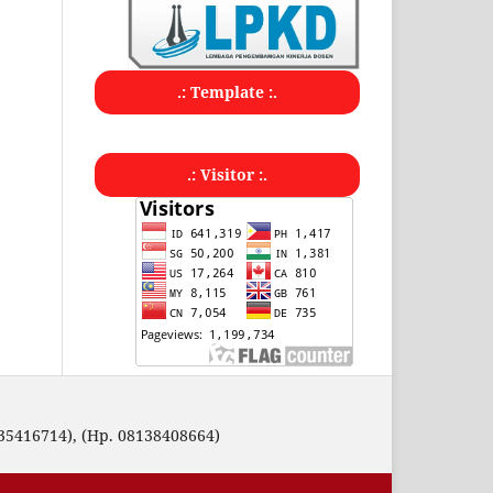
.: Template :.
.: Visitor :.
35416714), (Hp. 08138408664)