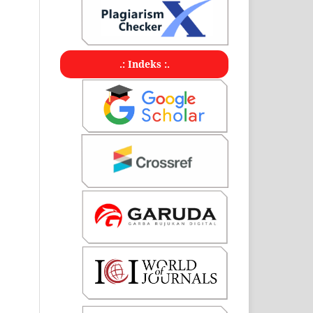
.: Indeks :.