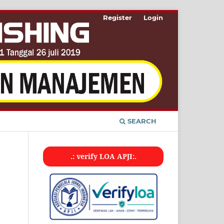
Register
Login
SEARCH
.: verify LOA APJI:.