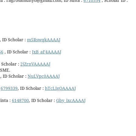
il : ragrosamdhyo@gmail.com, ID Sinta :
6710554
, Scholar ID :
, ID Scholar :
m5RswqkAAAAJ
56
, ID Scholar :
JxB_aF4AAAAJ
 Scholar :
2jZrnVAAAAAJ
CSME.
2
, ID Scholar :
NuLVpc0AAAAJ
:
6799339
, ID Scholar :
hTcLIgQAAAAJ
inta :
6148700
, ID Scholar :
Gby_ixcAAAAJ