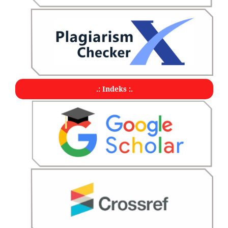
.: Indeks :.