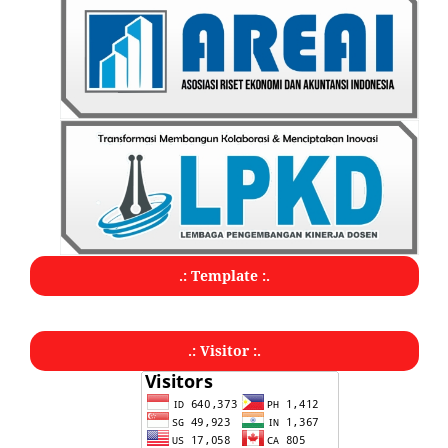
.: Template :.
.: Visitor :.