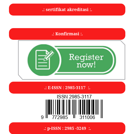
.: sertifikat akreditasi :.
.: Konfirmasi :.
.: E-ISSN : 2985-3117 :.
.: p-ISSN : 2985 -3249 :.