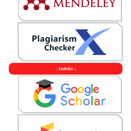
.: Indeks :.