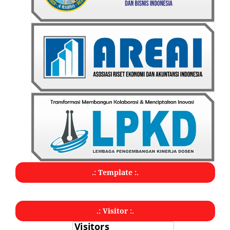
.: Template :.
.: Visitor :.