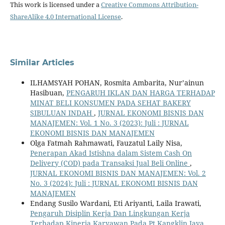
This work is licensed under a
Creative Commons Attribution-
ShareAlike 4.0 International License
.
Similar Articles
ILHAMSYAH POHAN, Rosmita Ambarita, Nur’ainun
Hasibuan,
PENGARUH IKLAN DAN HARGA TERHADAP
MINAT BELI KONSUMEN PADA SEHAT BAKERY
SIBULUAN INDAH
,
JURNAL EKONOMI BISNIS DAN
MANAJEMEN: Vol. 1 No. 3 (2023): Juli : JURNAL
EKONOMI BISNIS DAN MANAJEMEN
Olga Fatmah Rahmawati, Fauzatul Laily Nisa,
Penerapan Akad Istishna dalam Sistem Cash On
Delivery (COD) pada Transaksi Jual Beli Online
,
JURNAL EKONOMI BISNIS DAN MANAJEMEN: Vol. 2
No. 3 (2024): Juli : JURNAL EKONOMI BISNIS DAN
MANAJEMEN
Endang Susilo Wardani, Eti Ariyanti, Laila Irawati,
Pengaruh Disiplin Kerja Dan Lingkungan Kerja
Terhadap Kinerja Karyawan Pada Pt Kangklin Jaya