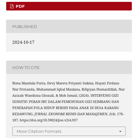
PDF
PUBLISHED
2024-10-17
HOW TO CITE
Bima Mandala Putra, Devy Mareta Priyanti Sukma, Hayati Firdaus
Nur Fitrianda, Muhammad Iqbal Maulana, Rifqiyan Humaidillah, Nur
Azizah Wandinia Ghozali, & Moh Ismail. (2024). INTERVENSI GIZI
SENSITIF: PERAN IBU DALAM PEMENUHAN GIZI SEIMBANG DAN
PENERAPAN POLA HIDUP BERSIH PADA ANAK DI DESA KARANG
KEDAWUNG.
JURNAL EKONOMI BISNIS DAN MANAJEMEN
,
2
(4), 178–
187. https://doi.org/10.59024/jise.v2i4.957
More Citation Formats