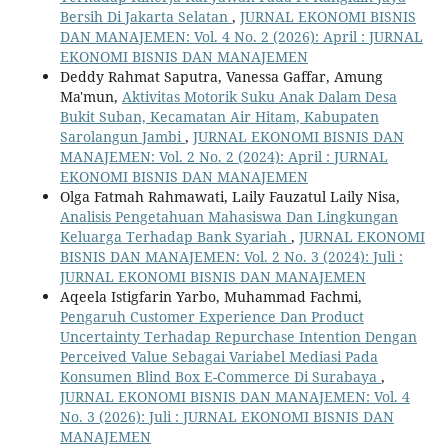
Bersih Di Jakarta Selatan
,
JURNAL EKONOMI BISNIS
DAN MANAJEMEN: Vol. 4 No. 2 (2026): April : JURNAL
EKONOMI BISNIS DAN MANAJEMEN
Deddy Rahmat Saputra, Vanessa Gaffar, Amung
Ma'mun,
Aktivitas Motorik Suku Anak Dalam Desa
Bukit Suban, Kecamatan Air Hitam, Kabupaten
Sarolangun Jambi
,
JURNAL EKONOMI BISNIS DAN
MANAJEMEN: Vol. 2 No. 2 (2024): April : JURNAL
EKONOMI BISNIS DAN MANAJEMEN
Olga Fatmah Rahmawati, Laily Fauzatul Laily Nisa,
Analisis Pengetahuan Mahasiswa Dan Lingkungan
Keluarga Terhadap Bank Syariah
,
JURNAL EKONOMI
BISNIS DAN MANAJEMEN: Vol. 2 No. 3 (2024): Juli :
JURNAL EKONOMI BISNIS DAN MANAJEMEN
Aqeela Istigfarin Yarbo, Muhammad Fachmi,
Pengaruh Customer Experience Dan Product
Uncertainty Terhadap Repurchase Intention Dengan
Perceived Value Sebagai Variabel Mediasi Pada
Konsumen Blind Box E-Commerce Di Surabaya
,
JURNAL EKONOMI BISNIS DAN MANAJEMEN: Vol. 4
No. 3 (2026): Juli : JURNAL EKONOMI BISNIS DAN
MANAJEMEN