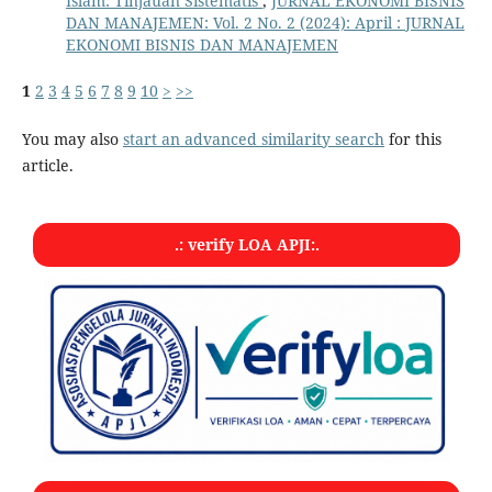
Islam: Tinjauan Sistematis
,
JURNAL EKONOMI BISNIS
DAN MANAJEMEN: Vol. 2 No. 2 (2024): April : JURNAL
EKONOMI BISNIS DAN MANAJEMEN
1
2
3
4
5
6
7
8
9
10
>
>>
You may also
start an advanced similarity search
for this
article.
.: verify LOA APJI:.