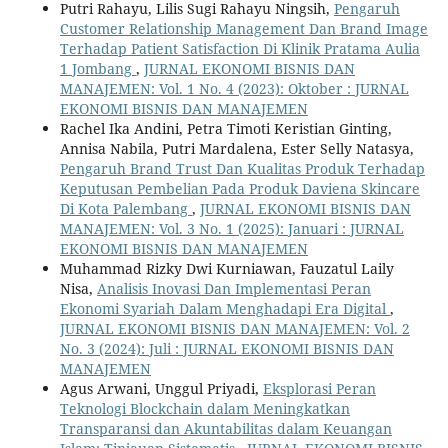
Putri Rahayu, Lilis Sugi Rahayu Ningsih,
Pengaruh
Customer Relationship Management Dan Brand Image
Terhadap Patient Satisfaction Di Klinik Pratama Aulia
1 Jombang
,
JURNAL EKONOMI BISNIS DAN
MANAJEMEN: Vol. 1 No. 4 (2023): Oktober : JURNAL
EKONOMI BISNIS DAN MANAJEMEN
Rachel Ika Andini, Petra Timoti Keristian Ginting,
Annisa Nabila, Putri Mardalena, Ester Selly Natasya,
Pengaruh Brand Trust Dan Kualitas Produk Terhadap
Keputusan Pembelian Pada Produk Daviena Skincare
Di Kota Palembang
,
JURNAL EKONOMI BISNIS DAN
MANAJEMEN: Vol. 3 No. 1 (2025): Januari : JURNAL
EKONOMI BISNIS DAN MANAJEMEN
Muhammad Rizky Dwi Kurniawan, Fauzatul Laily
Nisa,
Analisis Inovasi Dan Implementasi Peran
Ekonomi Syariah Dalam Menghadapi Era Digital
,
JURNAL EKONOMI BISNIS DAN MANAJEMEN: Vol. 2
No. 3 (2024): Juli : JURNAL EKONOMI BISNIS DAN
MANAJEMEN
Agus Arwani, Unggul Priyadi,
Eksplorasi Peran
Teknologi Blockchain dalam Meningkatkan
Transparansi dan Akuntabilitas dalam Keuangan