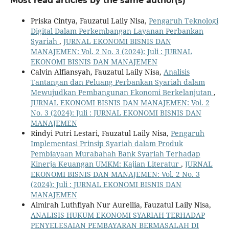
Most read articles by the same author(s)
Priska Cintya, Fauzatul Laily Nisa,
Pengaruh Teknologi
Digital Dalam Perkembangan Layanan Perbankan
Syariah
,
JURNAL EKONOMI BISNIS DAN
MANAJEMEN: Vol. 2 No. 3 (2024): Juli : JURNAL
EKONOMI BISNIS DAN MANAJEMEN
Calvin Alfiansyah, Fauzatul Laily Nisa,
Analisis
Tantangan dan Peluang Perbankan Syariah dalam
Mewujudkan Pembangunan Ekonomi Berkelanjutan
,
JURNAL EKONOMI BISNIS DAN MANAJEMEN: Vol. 2
No. 3 (2024): Juli : JURNAL EKONOMI BISNIS DAN
MANAJEMEN
Rindyi Putri Lestari, Fauzatul Laily Nisa,
Pengaruh
Implementasi Prinsip Syariah dalam Produk
Pembiayaan Murabahah Bank Syariah Terhadap
Kinerja Keuangan UMKM: Kajian Literatur
,
JURNAL
EKONOMI BISNIS DAN MANAJEMEN: Vol. 2 No. 3
(2024): Juli : JURNAL EKONOMI BISNIS DAN
MANAJEMEN
Almirah Luthfiyah Nur Aurellia, Fauzatul Laily Nisa,
ANALISIS HUKUM EKONOMI SYARIAH TERHADAP
PENYELESAIAN PEMBAYARAN BERMASALAH DI