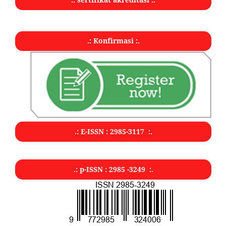
.: Konfirmasi :.
.: E-ISSN : 2985-3117 :.
.: p-ISSN : 2985 -3249 :.