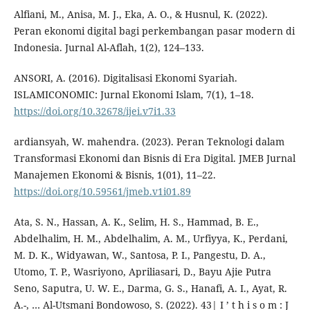
Alfiani, M., Anisa, M. J., Eka, A. O., & Husnul, K. (2022).
Peran ekonomi digital bagi perkembangan pasar modern di
Indonesia. Jurnal Al-Aflah, 1(2), 124–133.
ANSORI, A. (2016). Digitalisasi Ekonomi Syariah.
ISLAMICONOMIC: Jurnal Ekonomi Islam, 7(1), 1–18.
https://doi.org/10.32678/ijei.v7i1.33
ardiansyah, W. mahendra. (2023). Peran Teknologi dalam
Transformasi Ekonomi dan Bisnis di Era Digital. JMEB Jurnal
Manajemen Ekonomi & Bisnis, 1(01), 11–22.
https://doi.org/10.59561/jmeb.v1i01.89
Ata, S. N., Hassan, A. K., Selim, H. S., Hammad, B. E.,
Abdelhalim, H. M., Abdelhalim, A. M., Urfiyya, K., Perdani,
M. D. K., Widyawan, W., Santosa, P. I., Pangestu, D. A.,
Utomo, T. P., Wasriyono, Apriliasari, D., Bayu Ajie Putra
Seno, Saputra, U. W. E., Darma, G. S., Hanafi, A. I., Ayat, R.
A.-, … Al-Utsmani Bondowoso, S. (2022). 43| I ’ t h i s o m : J