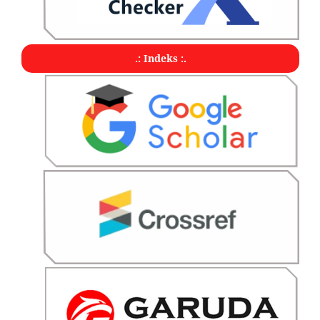
.: Indeks :.