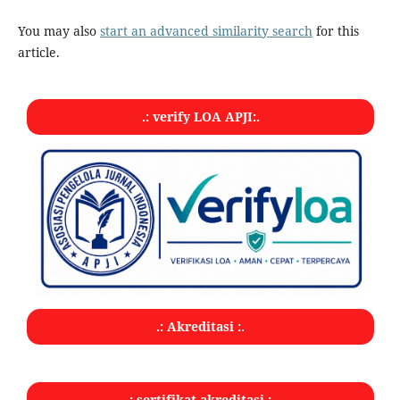
You may also
start an advanced similarity search
for this
article.
.: verify LOA APJI:.
.: Akreditasi :.
.: sertifikat akreditasi :.