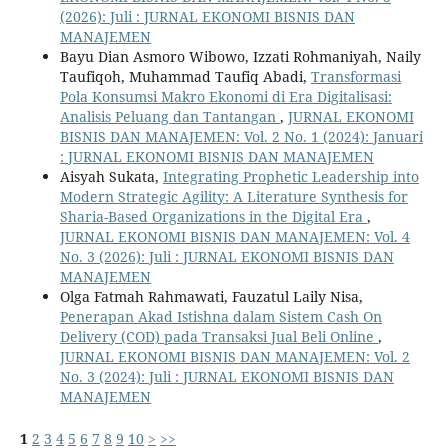
(2026): Juli : JURNAL EKONOMI BISNIS DAN
MANAJEMEN
Bayu Dian Asmoro Wibowo, Izzati Rohmaniyah, Naily
Taufiqoh, Muhammad Taufiq Abadi,
Transformasi
Pola Konsumsi Makro Ekonomi di Era Digitalisasi:
Analisis Peluang dan Tantangan
,
JURNAL EKONOMI
BISNIS DAN MANAJEMEN: Vol. 2 No. 1 (2024): Januari
: JURNAL EKONOMI BISNIS DAN MANAJEMEN
Aisyah Sukata,
Integrating Prophetic Leadership into
Modern Strategic Agility: A Literature Synthesis for
Sharia-Based Organizations in the Digital Era
,
JURNAL EKONOMI BISNIS DAN MANAJEMEN: Vol. 4
No. 3 (2026): Juli : JURNAL EKONOMI BISNIS DAN
MANAJEMEN
Olga Fatmah Rahmawati, Fauzatul Laily Nisa,
Penerapan Akad Istishna dalam Sistem Cash On
Delivery (COD) pada Transaksi Jual Beli Online
,
JURNAL EKONOMI BISNIS DAN MANAJEMEN: Vol. 2
No. 3 (2024): Juli : JURNAL EKONOMI BISNIS DAN
MANAJEMEN
1
2
3
4
5
6
7
8
9
10
>
>>