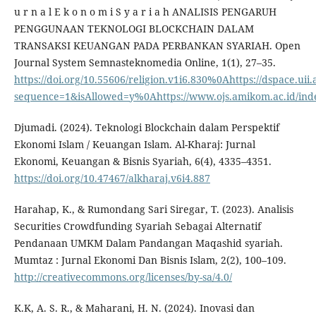
u r n a l E k o n o m i S y a r i a h ANALISIS PENGARUH
PENGGUNAAN TEKNOLOGI BLOCKCHAIN DALAM
TRANSAKSI KEUANGAN PADA PERBANKAN SYARIAH. Open
Journal System Semnasteknomedia Online, 1(1), 27–35.
https://doi.org/10.55606/religion.v1i6.830%0Ahttps://dspace.u
sequence=1&isAllowed=y%0Ahttps://www.ojs.amikom.ac.id/ind
Djumadi. (2024). Teknologi Blockchain dalam Perspektif
Ekonomi Islam / Keuangan Islam. Al-Kharaj: Jurnal
Ekonomi, Keuangan & Bisnis Syariah, 6(4), 4335–4351.
https://doi.org/10.47467/alkharaj.v6i4.887
Harahap, K., & Rumondang Sari Siregar, T. (2023). Analisis
Securities Crowdfunding Syariah Sebagai Alternatif
Pendanaan UMKM Dalam Pandangan Maqashid syariah.
Mumtaz : Jurnal Ekonomi Dan Bisnis Islam, 2(2), 100–109.
http://creativecommons.org/licenses/by-sa/4.0/
K.K, A. S. R., & Maharani, H. N. (2024). Inovasi dan