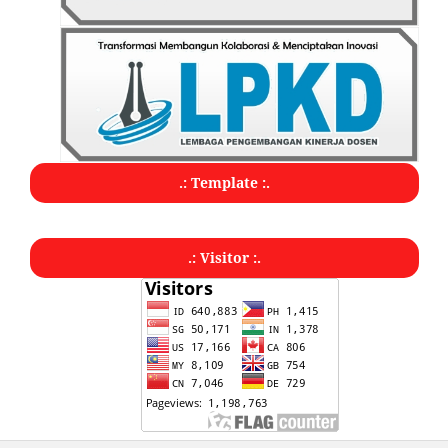
.: Template :.
.: Visitor :.