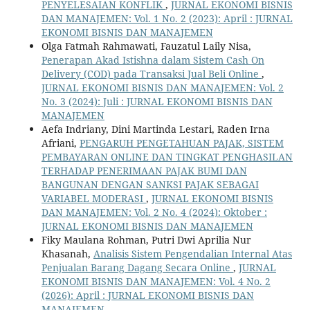
PENYELESAIAN KONFLIK
,
JURNAL EKONOMI BISNIS
DAN MANAJEMEN: Vol. 1 No. 2 (2023): April : JURNAL
EKONOMI BISNIS DAN MANAJEMEN
Olga Fatmah Rahmawati, Fauzatul Laily Nisa,
Penerapan Akad Istishna dalam Sistem Cash On
Delivery (COD) pada Transaksi Jual Beli Online
,
JURNAL EKONOMI BISNIS DAN MANAJEMEN: Vol. 2
No. 3 (2024): Juli : JURNAL EKONOMI BISNIS DAN
MANAJEMEN
Aefa Indriany, Dini Martinda Lestari, Raden Irna
Afriani,
PENGARUH PENGETAHUAN PAJAK, SISTEM
PEMBAYARAN ONLINE DAN TINGKAT PENGHASILAN
TERHADAP PENERIMAAN PAJAK BUMI DAN
BANGUNAN DENGAN SANKSI PAJAK SEBAGAI
VARIABEL MODERASI
,
JURNAL EKONOMI BISNIS
DAN MANAJEMEN: Vol. 2 No. 4 (2024): Oktober :
JURNAL EKONOMI BISNIS DAN MANAJEMEN
Fiky Maulana Rohman, Putri Dwi Aprilia Nur
Khasanah,
Analisis Sistem Pengendalian Internal Atas
Penjualan Barang Dagang Secara Online
,
JURNAL
EKONOMI BISNIS DAN MANAJEMEN: Vol. 4 No. 2
(2026): April : JURNAL EKONOMI BISNIS DAN
MANAJEMEN