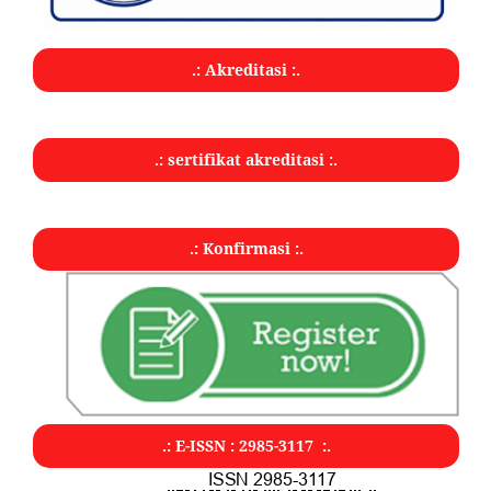
.: Akreditasi :.
.: sertifikat akreditasi :.
.: Konfirmasi :.
.: E-ISSN : 2985-3117 :.