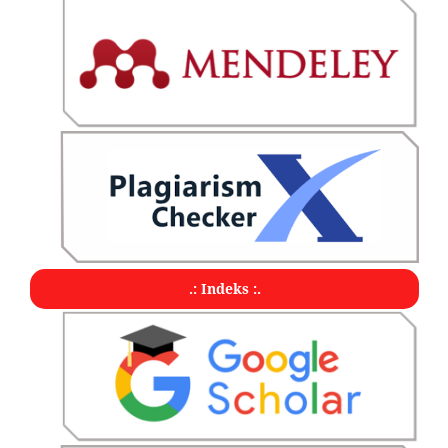
.: Indeks :.