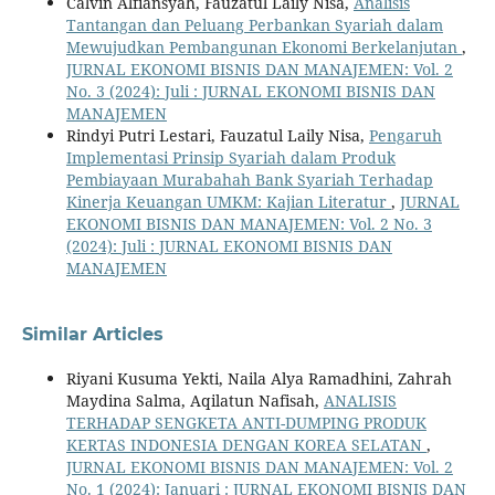
Calvin Alfiansyah, Fauzatul Laily Nisa,
Analisis
Tantangan dan Peluang Perbankan Syariah dalam
Mewujudkan Pembangunan Ekonomi Berkelanjutan
,
JURNAL EKONOMI BISNIS DAN MANAJEMEN: Vol. 2
No. 3 (2024): Juli : JURNAL EKONOMI BISNIS DAN
MANAJEMEN
Rindyi Putri Lestari, Fauzatul Laily Nisa,
Pengaruh
Implementasi Prinsip Syariah dalam Produk
Pembiayaan Murabahah Bank Syariah Terhadap
Kinerja Keuangan UMKM: Kajian Literatur
,
JURNAL
EKONOMI BISNIS DAN MANAJEMEN: Vol. 2 No. 3
(2024): Juli : JURNAL EKONOMI BISNIS DAN
MANAJEMEN
Similar Articles
Riyani Kusuma Yekti, Naila Alya Ramadhini, Zahrah
Maydina Salma, Aqilatun Nafisah,
ANALISIS
TERHADAP SENGKETA ANTI-DUMPING PRODUK
KERTAS INDONESIA DENGAN KOREA SELATAN
,
JURNAL EKONOMI BISNIS DAN MANAJEMEN: Vol. 2
No. 1 (2024): Januari : JURNAL EKONOMI BISNIS DAN