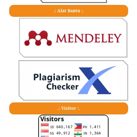
.: Alat Bantu :.
.: Visitor :.