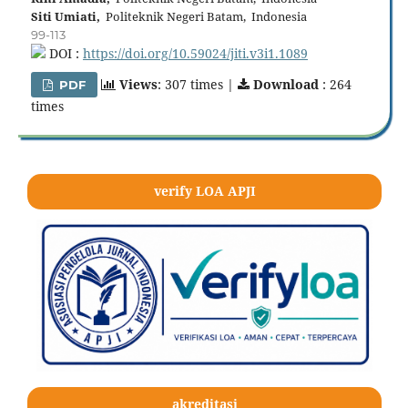
Siti Umiati,
Politeknik Negeri Batam, Indonesia
99-113
DOI :
https://doi.org/10.59024/jiti.v3i1.1089
Views
: 307 times |
Download
: 264
PDF
times
verify LOA APJI
akreditasi