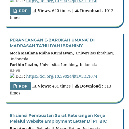
DOI :
https://doi.org/10.59024/jiti.v3i1.1056
Views
: 640 times |
Download
: 1012
PDF
times
PERANCANGAN E-BAROKAH UMANA’ DI
MADRASAH TA’HILIYAH IBRAHIMY
Moch Maulana Ridho Kurniawan,
Universitas Ibrahimy,
Indonesia
Farihin Lazim,
Universitas Ibrahimy, Indonesia
83-98
DOI :
https://doi.org/10.59024/jiti.v3i1.1074
Views
: 431 times |
Download
: 313
PDF
times
Efisiensi Pembuatan Surat Keterangan Kerja
Melalui Website Employment Letter Di PT BIC
Rini Amadia,
Politeknik Negeri Batam, Indonesia