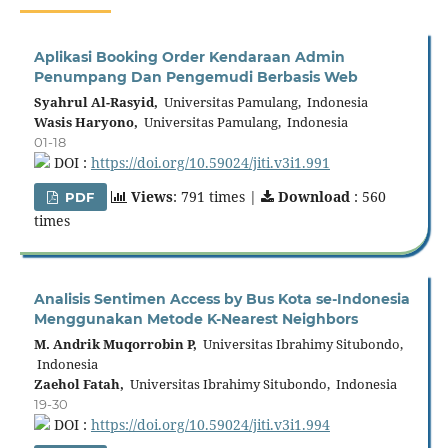
Aplikasi Booking Order Kendaraan Admin
Penumpang Dan Pengemudi Berbasis Web
Syahrul Al-Rasyid,
Universitas Pamulang, Indonesia
Wasis Haryono,
Universitas Pamulang, Indonesia
01-18
DOI :
https://doi.org/10.59024/jiti.v3i1.991
Views
: 791 times |
Download
: 560
PDF
times
Analisis Sentimen Access by Bus Kota se-Indonesia
Menggunakan Metode K-Nearest Neighbors
M. Andrik Muqorrobin P,
Universitas Ibrahimy Situbondo,
Indonesia
Zaehol Fatah,
Universitas Ibrahimy Situbondo, Indonesia
19-30
DOI :
https://doi.org/10.59024/jiti.v3i1.994