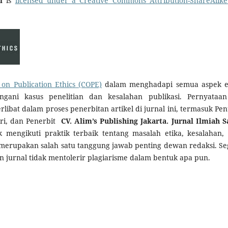
i
is
licensed under a Creative Commons Attribution-ShareAlike
on Publication Ethics (COPE)
dalam menghadapi semua aspek e
gani kasus penelitian dan kesalahan publikasi. Pernyataan
libat dalam proses penerbitan artikel di jurnal ini, termasuk Penu
ri, dan Penerbit
CV. Alim’s Publishing Jakarta. Jurnal Ilmiah S
mengikuti praktik terbaik tentang masalah etika, kesalahan,
merupakan salah satu tanggung jawab penting dewan redaksi. Se
dan jurnal tidak mentolerir plagiarisme dalam bentuk apa pun.