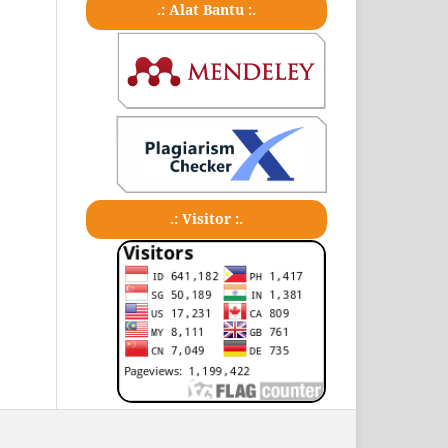
.: Alat Bantu :.
.: Visitor :.