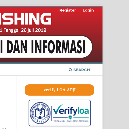
Register
Login
SEARCH
verify LOA APJI