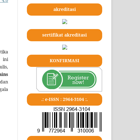
 4.0
akreditasi
sertifikat akreditasi
tika
 ini
KONFIRMASI
lis,
ains
 dan
gala
.: e-ISSN : 2964-3104 :.