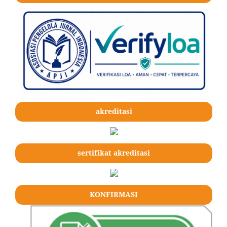
akreditasi
sertifikat akreditasi
KONFIRMASI