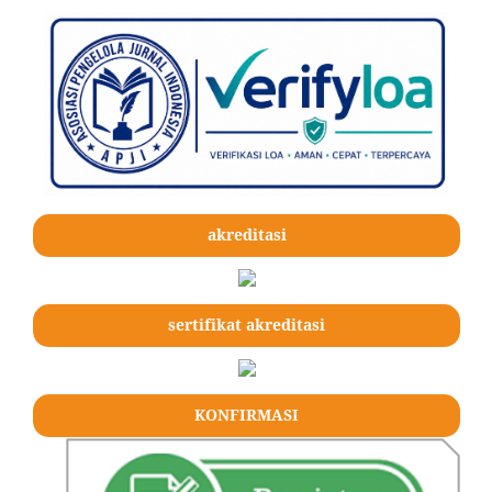
akreditasi
sertifikat akreditasi
KONFIRMASI