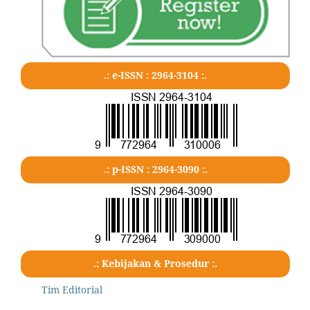
.: e-ISSN : 2964-3104 :.
.: p-ISSN : 2964-3090 :.
.: Kebijakan & Prosedur :.
Tim Editorial