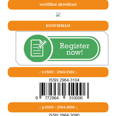
sertifikat akreditasi
KONFIRMASI
.: e-ISSN : 2964-3104 :.
.: p-ISSN : 2964-3090 :.