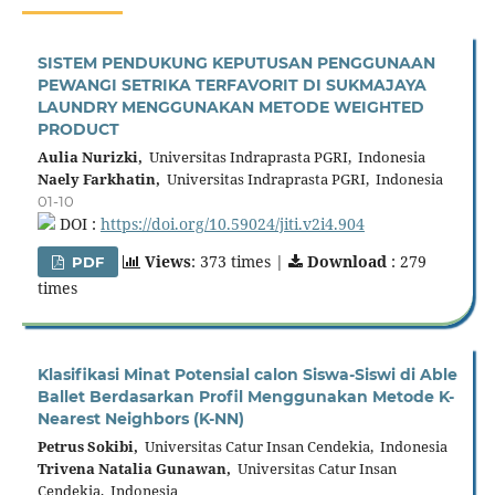
SISTEM PENDUKUNG KEPUTUSAN PENGGUNAAN
PEWANGI SETRIKA TERFAVORIT DI SUKMAJAYA
LAUNDRY MENGGUNAKAN METODE WEIGHTED
PRODUCT
Aulia Nurizki,
Universitas Indraprasta PGRI, Indonesia
Naely Farkhatin,
Universitas Indraprasta PGRI, Indonesia
01-10
DOI :
https://doi.org/10.59024/jiti.v2i4.904
Views
: 373 times |
Download
: 279
PDF
times
Klasifikasi Minat Potensial calon Siswa-Siswi di Able
Ballet Berdasarkan Profil Menggunakan Metode K-
Nearest Neighbors (K-NN)
Petrus Sokibi,
Universitas Catur Insan Cendekia, Indonesia
Trivena Natalia Gunawan,
Universitas Catur Insan
Cendekia, Indonesia