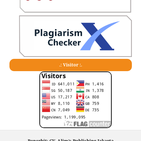
.: Visitor :.
Penerbit: CV. Alim’s Publishing Jakarta