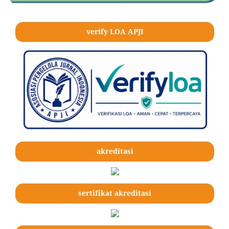
verify LOA APJI
akreditasi
sertifikat akreditasi