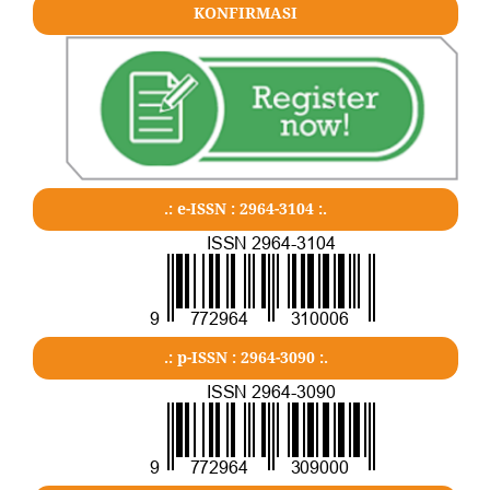
KONFIRMASI
.: e-ISSN : 2964-3104 :.
.: p-ISSN : 2964-3090 :.