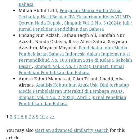
Bahasa
Miftah Abdul Latif,
Pengaruh Media Audio Visual
Terhadap Hasil Belajar IPA Eksperimen Kelas VII MTs
Qotrun Nada Depok
,
Simpati: Vol. 2 No. 3 (2024): Juli :
Jurnal Penelitian Pendidikan dan Bahasa
Endang Nur Azizah, Fathan Faqih Ali, Hanifah Nur
Azizah, Nanda Oktavia, Rissa Alivia Zahra, Sayyidah
Az-zahra, Mayarni Mayarni,
Pendekatan dan Media
Pembelajaran Bahasa Indonesia dalam Implementasi
Permendikbud No. 103 Tahun 2014 di Kelas 5 Sekolah
Dasar
,
Simpati: Vol. 2 No. 1 (2024): Januari: Jurnal
Penelitian Pendidikan dan Bahasa
Annisa Fahmi Mannassai, Cilan Trianti Laadji, Alya
Airmas,
Analisis Kebutuhan Anak Usia Dini terhadap
Media Pembelajaran Interaktif di Lembaga PAUD
,
Simpati: Vol. 4 No. 2 (2026): April : Jurnal Penelitian
Pendidikan dan Bahasa
1
2
3
4
5
6
7
8
9
10
>
>>
You may also
start an advanced similarity search
for this
article.