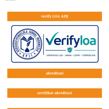
verify LOA APJI
akreditasi
sertifikat akreditasi