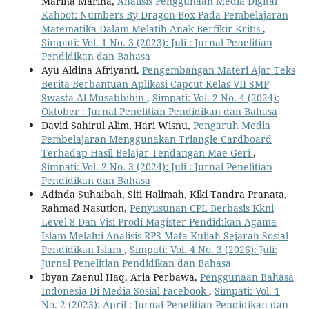
Marina Marina,
Analisis Penggunaan Media Digital
Kahoot: Numbers By Dragon Box Pada Pembelajaran
Matematika Dalam Melatih Anak Berfikir Kritis
,
Simpati: Vol. 1 No. 3 (2023): Juli : Jurnal Penelitian
Pendidikan dan Bahasa
Ayu Aldina Afriyanti,
Pengembangan Materi Ajar Teks
Berita Berbantuan Aplikasi Capcut Kelas VII SMP
Swasta Al Musabbihin
,
Simpati: Vol. 2 No. 4 (2024):
Oktober : Jurnal Penelitian Pendidikan dan Bahasa
David Sahirul Alim, Hari Wisnu,
Pengaruh Media
Pembelajaran Menggunakan Triangle Cardboard
Terhadap Hasil Belajar Tendangan Mae Geri
,
Simpati: Vol. 2 No. 3 (2024): Juli : Jurnal Penelitian
Pendidikan dan Bahasa
Adinda Suhaibah, Siti Halimah, Kiki Tandra Pranata,
Rahmad Nasution,
Penyusunan CPL Berbasis Kkni
Level 8 Dan Visi Prodi Magister Pendidikan Agama
Islam Melalui Analisis RPS Mata Kuliah Sejarah Sosial
Pendidikan Islam
,
Simpati: Vol. 4 No. 3 (2026): Juli:
Jurnal Penelitian Pendidikan dan Bahasa
Ibyan Zaenul Haq, Aria Perbawa,
Penggunaan Bahasa
Indonesia Di Media Sosial Facebook
,
Simpati: Vol. 1
No. 2 (2023): April : Jurnal Penelitian Pendidikan dan