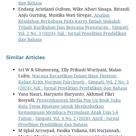
dan Bahasa
Endang Aristianti Gultom, Wike Afsari Sinaga, Rivandi
Anju Gurning, Mustika Wati Siregar,
Analisis
Kesalahan Berbahasa Pada Karya Ilmiah Makalah
Telaah Kurikulum Dan Rencana Pengajaran
,
Simpati:
Vol. 2 No. 3 (2024): Juli : Jurnal Penelitian Pendidikan
dan Bahasa
Similar Articles
Sri W R Situmorang, Elly Prihasti Wuriyani, Malan
Lubis,
Wacana Kecantikan Dalam Iklan Pantene:
Kajian Kritis Norman Fairclough
,
Simpati: Vol. 2 No. 3
(2024): Juli : Jurnal Penelitian Pendidikan dan Bahasa
Yana Hauri, Haryanto Haryanto, Akhmad Fikri
Rosyadi,
Pengembangan Media Pop Up Book Suku
Kata Tema Binatang untuk Meningkatkan
Kemampuan Membaca Permulaan Anak Usia 5-6
Tahun
,
Simpati: Vol. 4 No. 2 (2026): April : Jurnal
Penelitian Pendidikan dan Bahasa
M Iqbal Arrosyad, Fanika Yuliana, Siti Nurjannah,