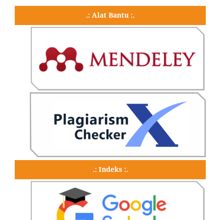
.: Alat Bantu :.
.: Indeks :.