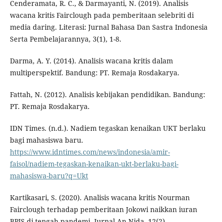
Cenderamata, R. C., & Darmayanti, N. (2019). Analisis
wacana kritis Fairclough pada pemberitaan selebriti di
media daring. Literasi: Jurnal Bahasa Dan Sastra Indonesia
Serta Pembelajarannya, 3(1), 1-8.
Darma, A. Y. (2014). Analisis wacana kritis dalam
multiperspektif. Bandung: PT. Remaja Rosdakarya.
Fattah, N. (2012). Analisis kebijakan pendidikan. Bandung:
PT. Remaja Rosdakarya.
IDN Times. (n.d.). Nadiem tegaskan kenaikan UKT berlaku
bagi mahasiswa baru.
https://www.idntimes.com/news/indonesia/amir-
faisol/nadiem-tegaskan-kenaikan-ukt-berlaku-bagi-
mahasiswa-baru?q=Ukt
Kartikasari, S. (2020). Analisis wacana kritis Nourman
Fairclough terhadap pemberitaan Jokowi naikkan iuran
BPJS di tengah pandemi. Jurnal An-Nida, 12(2).