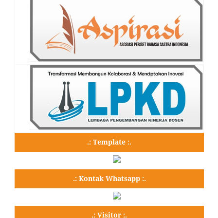
.: Template :.
.: Kontak Whatsapp :.
.: Visitor :.