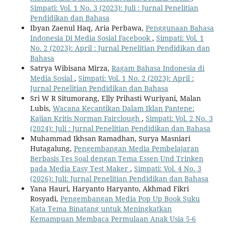
Simpati: Vol. 1 No. 3 (2023): Juli : Jurnal Penelitian
Pendidikan dan Bahasa
Ibyan Zaenul Haq, Aria Perbawa,
Penggunaan Bahasa
Indonesia Di Media Sosial Facebook
,
Simpati: Vol. 1
No. 2 (2023): April : Jurnal Penelitian Pendidikan dan
Bahasa
Satrya Wibisana Mirza,
Ragam Bahasa Indonesia di
Media Sosial
,
Simpati: Vol. 1 No. 2 (2023): April :
Jurnal Penelitian Pendidikan dan Bahasa
Sri W R Situmorang, Elly Prihasti Wuriyani, Malan
Lubis,
Wacana Kecantikan Dalam Iklan Pantene:
Kajian Kritis Norman Fairclough
,
Simpati: Vol. 2 No. 3
(2024): Juli : Jurnal Penelitian Pendidikan dan Bahasa
Muhammad Ikhsan Ramadhan, Surya Masniari
Hutagalung,
Pengembangan Media Pembelajaran
Berbasis Tes Soal dengan Tema Essen Und Trinken
pada Media Easy Test Maker
,
Simpati: Vol. 4 No. 3
(2026): Juli: Jurnal Penelitian Pendidikan dan Bahasa
Yana Hauri, Haryanto Haryanto, Akhmad Fikri
Rosyadi,
Pengembangan Media Pop Up Book Suku
Kata Tema Binatang untuk Meningkatkan
Kemampuan Membaca Permulaan Anak Usia 5-6