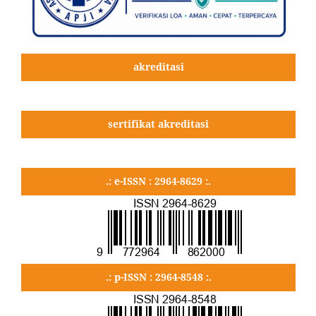
akreditasi
sertifikat akreditasi
.: e-ISSN : 2964-8629 :.
.: p-ISSN : 2964-8548 :.