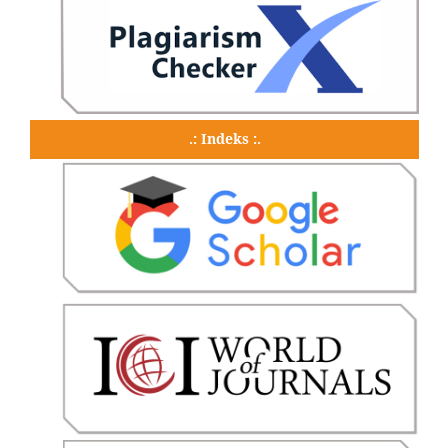
.: Indeks :.