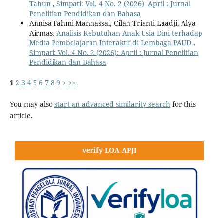
Tahun
,
Simpati: Vol. 4 No. 2 (2026): April : Jurnal
Penelitian Pendidikan dan Bahasa
Annisa Fahmi Mannassai, Cilan Trianti Laadji, Alya
Airmas,
Analisis Kebutuhan Anak Usia Dini terhadap
Media Pembelajaran Interaktif di Lembaga PAUD
,
Simpati: Vol. 4 No. 2 (2026): April : Jurnal Penelitian
Pendidikan dan Bahasa
1
2
3
4
5
6
7
8
9
>
>>
You may also
start an advanced similarity search
for this
article.
verify LOA APJI