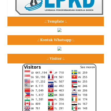
.: Template :.
.: Kontak Whatsapp :.
.: Visitor :.