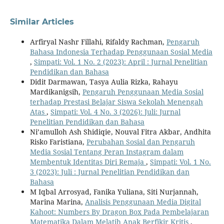
Similar Articles
Arfiryal Nashr Fillahi, Rifaldy Rachman,
Pengaruh
Bahasa Indonesia Terhadap Penggunaan Sosial Media
,
Simpati: Vol. 1 No. 2 (2023): April : Jurnal Penelitian
Pendidikan dan Bahasa
Didit Darmawan, Tasya Aulia Rizka, Rahayu
Mardikanigsih,
Pengaruh Penggunaan Media Sosial
terhadap Prestasi Belajar Siswa Sekolah Menengah
Atas
,
Simpati: Vol. 4 No. 3 (2026): Juli: Jurnal
Penelitian Pendidikan dan Bahasa
Ni’amulloh Ash Shidiqie, Nouval Fitra Akbar, Andhita
Risko Faristiana,
Perubahan Sosial dan Pengaruh
Media Sosial Tentang Peran Instagram dalam
Membentuk Identitas Diri Remaja
,
Simpati: Vol. 1 No.
3 (2023): Juli : Jurnal Penelitian Pendidikan dan
Bahasa
M Iqbal Arrosyad, Fanika Yuliana, Siti Nurjannah,
Marina Marina,
Analisis Penggunaan Media Digital
Kahoot: Numbers By Dragon Box Pada Pembelajaran
Matematika Dalam Melatih Anak Berfikir Kritis
,