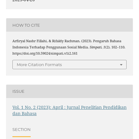
HOW TO CITE
Arfiryal Nashr Fillahi, & Rifaldy Rachman. (2023). Pengaruh Bahasa
Indonesia Terhadap Penggunaan Sosial Media.
Simpati
,
1
(2), 102–110.
https://doi.org/10.59024/simpati.v1i2.161
More Citation Formats
ISSUE
Vol. 1 No. 2 (2023): April : Jurnal Penelitian Pendidikan
dan Bahasa
SECTION