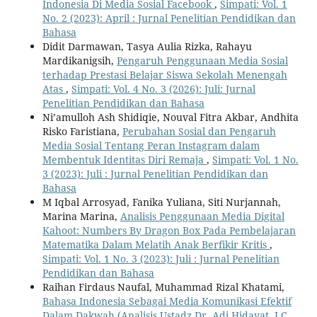
Indonesia Di Media Sosial Facebook
,
Simpati: Vol. 1
No. 2 (2023): April : Jurnal Penelitian Pendidikan dan
Bahasa
Didit Darmawan, Tasya Aulia Rizka, Rahayu
Mardikanigsih,
Pengaruh Penggunaan Media Sosial
terhadap Prestasi Belajar Siswa Sekolah Menengah
Atas
,
Simpati: Vol. 4 No. 3 (2026): Juli: Jurnal
Penelitian Pendidikan dan Bahasa
Ni’amulloh Ash Shidiqie, Nouval Fitra Akbar, Andhita
Risko Faristiana,
Perubahan Sosial dan Pengaruh
Media Sosial Tentang Peran Instagram dalam
Membentuk Identitas Diri Remaja
,
Simpati: Vol. 1 No.
3 (2023): Juli : Jurnal Penelitian Pendidikan dan
Bahasa
M Iqbal Arrosyad, Fanika Yuliana, Siti Nurjannah,
Marina Marina,
Analisis Penggunaan Media Digital
Kahoot: Numbers By Dragon Box Pada Pembelajaran
Matematika Dalam Melatih Anak Berfikir Kritis
,
Simpati: Vol. 1 No. 3 (2023): Juli : Jurnal Penelitian
Pendidikan dan Bahasa
Raihan Firdaus Naufal, Muhammad Rizal Khatami,
Bahasa Indonesia Sebagai Media Komunikasi Efektif
Dalam Dakwah (Analisis Ustadz Dr. Adi Hidayat, LC.,