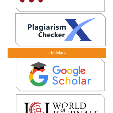
.: Indeks :.