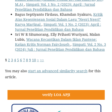
M.A)
,
Simpati: Vol. 1 No. 2 (2023): April : Jurnal
Penelitian Pendidikan dan Bahasa
Bagus Septiyanto Firdaus, Khamdan Syakuro,
Kritik
Atas Kesenjengan Sosial Dalam Lagu ”Negri Ngeri”
Karya Marjinal
,
Simpati: Vol. 1 No. 2 (2023): April :
Jurnal Penelitian Pendidikan dan Bahasa
Sri W R Situmorang, Elly Prihasti Wuriyani, Malan
Lubis,
Wacana Kecantikan Dalam Iklan Pantene:
Kajian Kritis Norman Fairclough
,
Simpati: Vol. 2 No. 3
(2024): Juli : Jurnal Penelitian Pendidikan dan Bahasa
1
2
3
4
5
6
7
8
9
10
>
>>
You may also
start an advanced similarity search
for this
article.
verify LOA APJI