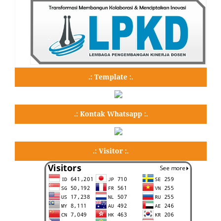
.: Template :.
.: Kontak Whatsapp :.
.: Visitor :.