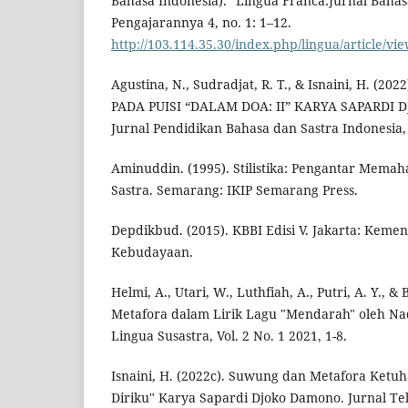
Bahasa Indonesia).” Lingua Franca:Jurnal Bahas
Pengajarannya 4, no. 1: 1–12.
http://103.114.35.30/index.php/lingua/article/vi
Agustina, N., Sudradjat, R. T., & Isnaini, H. (2
PADA PUISI “DALAM DOA: II” KARYA SAPARDI 
Jurnal Pendidikan Bahasa dan Sastra Indonesia, 
Aminuddin. (1995). Stilistika: Pengantar Mema
Sastra. Semarang: IKIP Semarang Press.
Depdikbud. (2015). KBBI Edisi V. Jakarta: Keme
Kebudayaan.
Helmi, A., Utari, W., Luthfiah, A., Putri, A. Y., & 
Metafora dalam Lirik Lagu "Mendarah" oleh Na
Lingua Susastra, Vol. 2 No. 1 2021, 1-8.
Isnaini, H. (2022c). Suwung dan Metafora Ketu
Diriku" Karya Sapardi Djoko Damono. Jurnal Tel