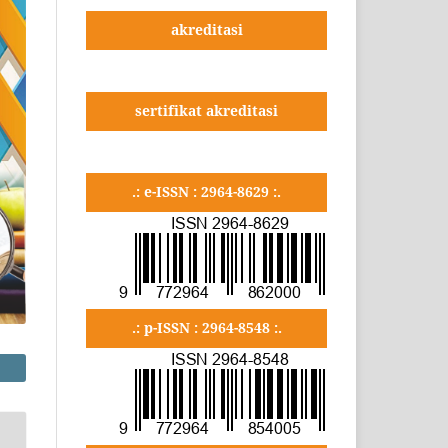
akreditasi
sertifikat akreditasi
.: e-ISSN : 2964-8629 :.
.: p-ISSN : 2964-8548 :.