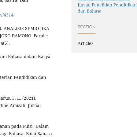
a, Sastra, Dan
Jurnal Penelitian Pendidikan
dan Bahasa
ew/4314
.
SECTION
022). ANALISIS SEMIOTIKA
DJOKO DAMONO. Parole:
4(5).
Articles
hami Bahasa dalam Karya
nterian Pendidikan dan
Barus, F. L. (2021).
dine Amizah. Jurnal
hanan pada Puisi "Dalam
aga Bahasa: Balai Bahasa