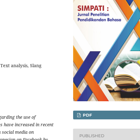
Text analysis, Slang
PDF
egarding the use of
s have increased in recent
n social media on
PUBLISHED
ndonesian on Facebook by