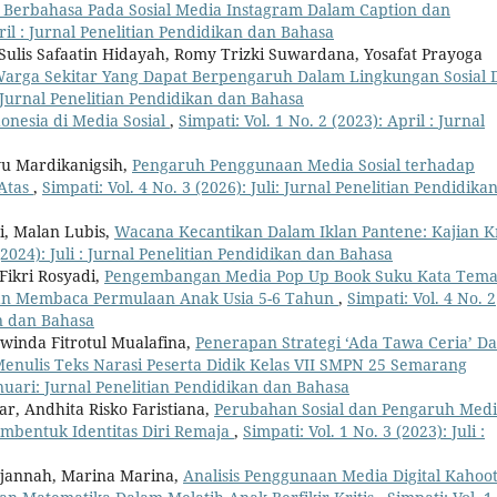
a Berbahasa Pada Sosial Media Instagram Dalam Caption dan
pril : Jurnal Penelitian Pendidikan dan Bahasa
 Sulis Safaatin Hidayah, Romy Trizki Suwardana, Yosafat Prayoga
arga Sekitar Yang Dapat Berpengaruh Dalam Lingkungan Sosial 
 : Jurnal Penelitian Pendidikan dan Bahasa
nesia di Media Sosial
,
Simpati: Vol. 1 No. 2 (2023): April : Jurnal
yu Mardikanigsih,
Pengaruh Penggunaan Media Sosial terhadap
 Atas
,
Simpati: Vol. 4 No. 3 (2026): Juli: Jurnal Penelitian Pendidika
i, Malan Lubis,
Wacana Kecantikan Dalam Iklan Pantene: Kajian Kr
 (2024): Juli : Jurnal Penelitian Pendidikan dan Bahasa
ikri Rosyadi,
Pengembangan Media Pop Up Book Suku Kata Tem
n Membaca Permulaan Anak Usia 5-6 Tahun
,
Simpati: Vol. 4 No. 2
an dan Bahasa
winda Fitrotul Mualafina,
Penerapan Strategi ‘Ada Tawa Ceria’ D
nulis Teks Narasi Peserta Didik Kelas VII SMPN 25 Semarang
Januari: Jurnal Penelitian Pendidikan dan Bahasa
ar, Andhita Risko Faristiana,
Perubahan Sosial dan Pengaruh Med
mbentuk Identitas Diri Remaja
,
Simpati: Vol. 1 No. 3 (2023): Juli :
urjannah, Marina Marina,
Analisis Penggunaan Media Digital Kahoot