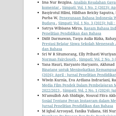
Ima Nur Rezgina,
Analisis Kesalahan Gay
komentar
,
Simpati: Vol. 1 No. 2 (2023): A
Basyirotul Hilmi, Hildhan Reicky Saputra,
Purba W,
Penggunaan Bahasa Indonesia W
Budaya
,
Simpati: Vol. 1 No. 3 (2023): Juli
Satrya Wibisana Mirza,
Ragam Bahasa Indo
Penelitian Pendidikan dan Bahasa
Didit Darmawan, Tasya Aulia Rizka, Raha
Prestasi Belajar Siswa Sekolah Menengah
dan Bahasa
Sri W R Situmorang, Elly Prihasti Wuriyan
Norman Fairclough
,
Simpati: Vol. 2 No. 3
Yana Hauri, Haryanto Haryanto, Akhmad F
Binatang untuk Meningkatkan Kemampua
(2026): April : Jurnal Penelitian Pendidik
Wiwin Kurnia, Eva Ardiana Indrariani, Ra
Media Film Pendek Dalam Pembelajaran Me
2022/2023
,
Simpati: Vol. 2 No. 1 (2024): 
Ni’amulloh Ash Shidiqie, Nouval Fitra Akb
Sosial Tentang Peran Instagram dalam Me
Jurnal Penelitian Pendidikan dan Bahasa
M Iqbal Arrosyad, Fanika Yuliana, Siti N