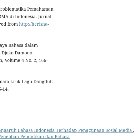
3). Problematika Pemahaman
SMA di Indonesia. Jurnal
eved from
http://herisna-
 Gaya Bahasa dalam
i Djoko Damono.
n, Volume 4 No. 2, 166-
alam Lirik Lagu Dangdut:
5-14.
engaruh Bahasa Indonesia Terhadap Penggunaan Sosial Media
,
l Penelitian Pendidikan dan Bahasa