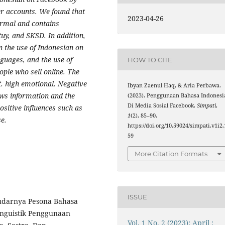
er accounts. We found that
2023-04-26
ormal and contains
uy, and SKSD. In addition,
n the use of Indonesian on
guages, and the use of
HOW TO CITE
ple who sell online. The
t. high emotional. Negative
Ibyan Zaenul Haq, & Aria Perbawa.
ews information and the
(2023). Penggunaan Bahasa Indonesi
Di Media Sosial Facebook.
Simpati
,
ositive influences such as
1
(2), 85–90.
se.
https://doi.org/10.59024/simpati.v1i2.
59
More Citation Formats
ISSUE
“Pudarnya Pesona Bahasa
linguistik Penggunaan
Vol. 1 No. 2 (2023): April :