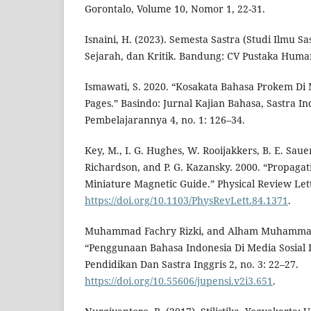
Gorontalo, Volume 10, Nomor 1, 22-31.
Isnaini, H. (2023). Semesta Sastra (Studi Ilmu Sa
Sejarah, dan Kritik. Bandung: CV Pustaka Huma
Ismawati, S. 2020. “Kosakata Bahasa Prokem Di 
Pages.” Basindo: Jurnal Kajian Bahasa, Sastra I
Pembelajarannya 4, no. 1: 126–34.
Key, M., I. G. Hughes, W. Rooijakkers, B. E. Sauer,
Richardson, and P. G. Kazansky. 2000. “Propagat
Miniature Magnetic Guide.” Physical Review Lett
https://doi.org/10.1103/PhysRevLett.84.1371
.
Muhammad Fachry Rizki, and Alham Muhammad 
“Penggunaan Bahasa Indonesia Di Media Sosial 
Pendidikan Dan Sastra Inggris 2, no. 3: 22–27.
https://doi.org/10.55606/jupensi.v2i3.651
.