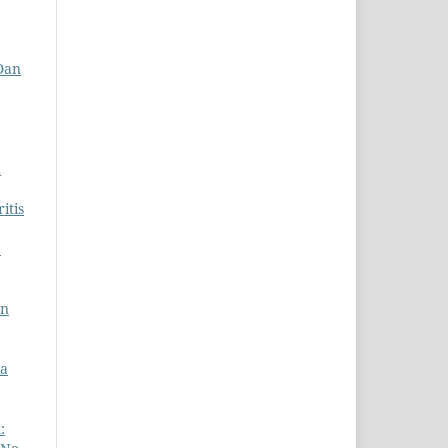
Dan
n
itis
a
an
ia
: