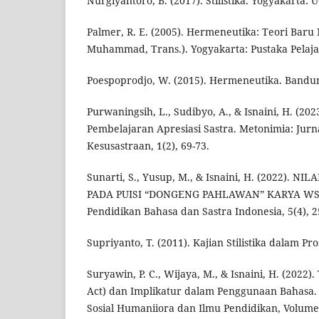
Nurgiyantoro, B. (2017). Stilistika. Yogyakarta: 
Palmer, R. E. (2005). Hermeneutika: Teori Baru 
Muhammad, Trans.). Yogyakarta: Pustaka Pelaja
Poespoprodjo, W. (2015). Hermeneutika. Bandun
Purwaningsih, L., Sudibyo, A., & Isnaini, H. (20
Pembelajaran Apresiasi Sastra. Metonimia: Jurn
Kesusastraan, 1(2), 69-73.
Sunarti, S., Yusup, M., & Isnaini, H. (2022). 
PADA PUISI “DONGENG PAHLAWAN” KARYA WS. 
Pendidikan Bahasa dan Sastra Indonesia, 5(4), 2
Supriyanto, T. (2011). Kajian Stilistika dalam Pr
Suryawin, P. C., Wijaya, M., & Isnaini, H. (2022)
Act) dan Implikatur dalam Penggunaan Bahasa. S
Sosial Humaniiora dan Ilmu Pendidikan, Volume 