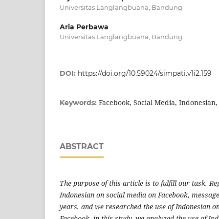
Universitas Langlangbuana, Bandung
Aria Perbawa
Universitas Langlangbuana, Bandung
DOI:
https://doi.org/10.59024/simpati.v1i2.159
Facebook, Social Media, Indonesian, 
Keywords:
ABSTRACT
The purpose of this article is to fulfill our task. R
Indonesian on social media on Facebook, message
years, and we researched the use of Indonesian o
Facebook, in this study, we analyzed the use of I