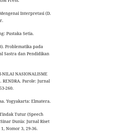
UGM Press.
Mengenai Interpretasi (D.
r.
g: Pustaka Setia.
23). Problematika pada
al Sastra dan Pendidikan
NILAI-NILAI NASIONALISME
RENDRA. Parole: Jurnal
53-260.
osa. Yogyakarta: Elmatera.
. Tindak Tutur (Speech
inar Dunia: Jurnal Riset
1, Nomor 3, 29-36.