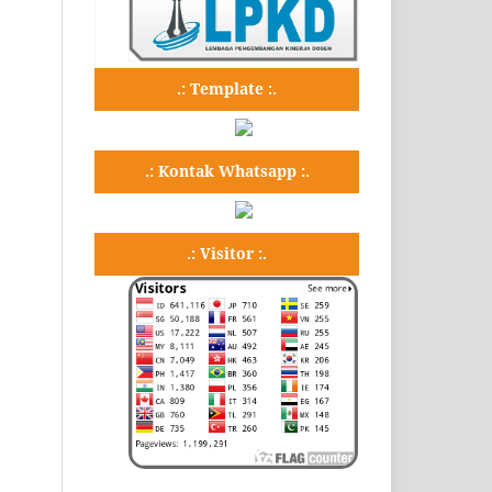
.: Template :.
.: Kontak Whatsapp :.
.: Visitor :.