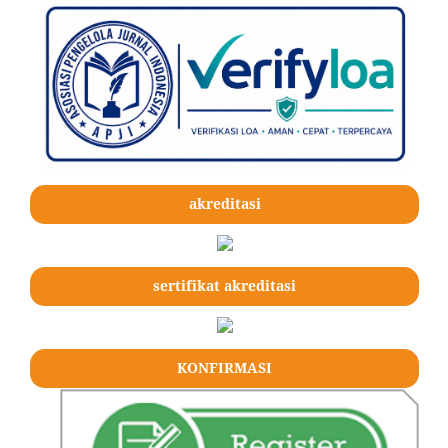
akreditasi
sertifikat akreditasi
KONFIRMASI