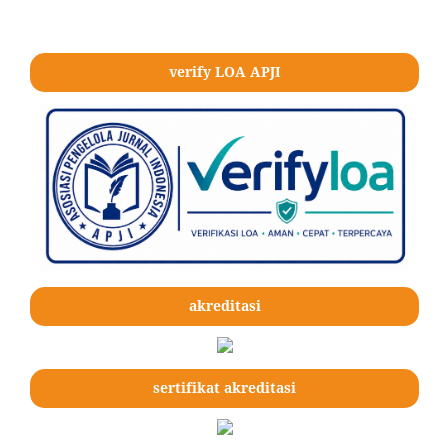
verify LOA APJI
akreditasi
sertifikat akreditasi