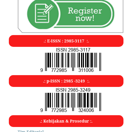
.: E-ISSN : 2985-3117 :.
.: p-ISSN : 2985 -3249 :.
.: Kebijakan & Prosedur :.
Tim Editorial