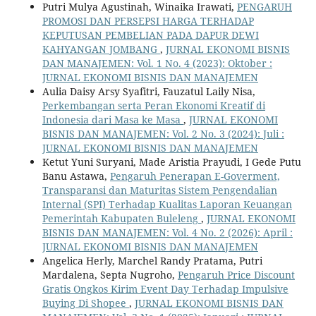
Putri Mulya Agustinah, Winaika Irawati,
PENGARUH
PROMOSI DAN PERSEPSI HARGA TERHADAP
KEPUTUSAN PEMBELIAN PADA DAPUR DEWI
KAHYANGAN JOMBANG
,
JURNAL EKONOMI BISNIS
DAN MANAJEMEN: Vol. 1 No. 4 (2023): Oktober :
JURNAL EKONOMI BISNIS DAN MANAJEMEN
Aulia Daisy Arsy Syafitri, Fauzatul Laily Nisa,
Perkembangan serta Peran Ekonomi Kreatif di
Indonesia dari Masa ke Masa
,
JURNAL EKONOMI
BISNIS DAN MANAJEMEN: Vol. 2 No. 3 (2024): Juli :
JURNAL EKONOMI BISNIS DAN MANAJEMEN
Ketut Yuni Suryani, Made Aristia Prayudi, I Gede Putu
Banu Astawa,
Pengaruh Penerapan E-Goverment,
Transparansi dan Maturitas Sistem Pengendalian
Internal (SPI) Terhadap Kualitas Laporan Keuangan
Pemerintah Kabupaten Buleleng
,
JURNAL EKONOMI
BISNIS DAN MANAJEMEN: Vol. 4 No. 2 (2026): April :
JURNAL EKONOMI BISNIS DAN MANAJEMEN
Angelica Herly, Marchel Randy Pratama, Putri
Mardalena, Septa Nugroho,
Pengaruh Price Discount
Gratis Ongkos Kirim Event Day Terhadap Impulsive
Buying Di Shopee
,
JURNAL EKONOMI BISNIS DAN