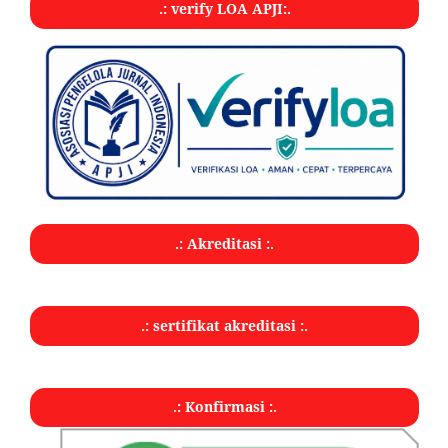
.: verify LOA APJI:.
.: Akreditasi :.
.: sertifikat akreditasi :.
.: Konfirmasi :.