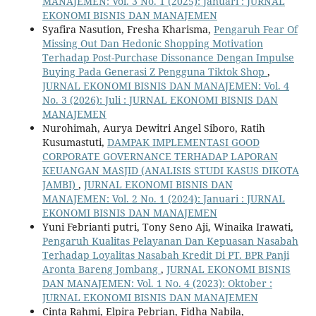
MANAJEMEN: Vol. 3 No. 1 (2025): Januari : JURNAL
EKONOMI BISNIS DAN MANAJEMEN
Syafira Nasution, Fresha Kharisma,
Pengaruh Fear Of
Missing Out Dan Hedonic Shopping Motivation
Terhadap Post-Purchase Dissonance Dengan Impulse
Buying Pada Generasi Z Pengguna Tiktok Shop
,
JURNAL EKONOMI BISNIS DAN MANAJEMEN: Vol. 4
No. 3 (2026): Juli : JURNAL EKONOMI BISNIS DAN
MANAJEMEN
Nurohimah, Aurya Dewitri Angel Siboro, Ratih
Kusumastuti,
DAMPAK IMPLEMENTASI GOOD
CORPORATE GOVERNANCE TERHADAP LAPORAN
KEUANGAN MASJID (ANALISIS STUDI KASUS DIKOTA
JAMBI)
,
JURNAL EKONOMI BISNIS DAN
MANAJEMEN: Vol. 2 No. 1 (2024): Januari : JURNAL
EKONOMI BISNIS DAN MANAJEMEN
Yuni Febrianti putri, Tony Seno Aji, Winaika Irawati,
Pengaruh Kualitas Pelayanan Dan Kepuasan Nasabah
Terhadap Loyalitas Nasabah Kredit Di PT. BPR Panji
Aronta Bareng Jombang
,
JURNAL EKONOMI BISNIS
DAN MANAJEMEN: Vol. 1 No. 4 (2023): Oktober :
JURNAL EKONOMI BISNIS DAN MANAJEMEN
Cinta Rahmi, Elpira Pebrian, Fidha Nabila,