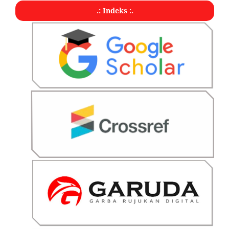
.: Indeks :.