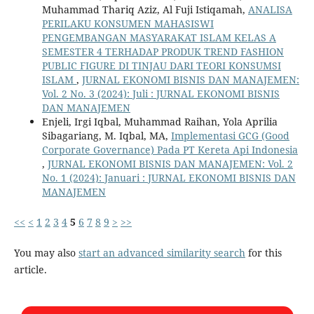
Muhammad Thariq Aziz, Al Fuji Istiqamah,
ANALISA
PERILAKU KONSUMEN MAHASISWI
PENGEMBANGAN MASYARAKAT ISLAM KELAS A
SEMESTER 4 TERHADAP PRODUK TREND FASHION
PUBLIC FIGURE DI TINJAU DARI TEORI KONSUMSI
ISLAM
,
JURNAL EKONOMI BISNIS DAN MANAJEMEN:
Vol. 2 No. 3 (2024): Juli : JURNAL EKONOMI BISNIS
DAN MANAJEMEN
Enjeli, Irgi Iqbal, Muhammad Raihan, Yola Aprilia
Sibagariang, M. Iqbal, MA,
Implementasi GCG (Good
Corporate Governance) Pada PT Kereta Api Indonesia
,
JURNAL EKONOMI BISNIS DAN MANAJEMEN: Vol. 2
No. 1 (2024): Januari : JURNAL EKONOMI BISNIS DAN
MANAJEMEN
<<
<
1
2
3
4
5
6
7
8
9
>
>>
You may also
start an advanced similarity search
for this
article.