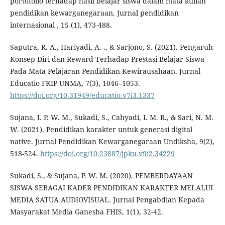
portofolio terhadap hasil belajar siswa dalam mata kuliah
pendidikan kewarganegaraan. Jurnal pendidikan
internasional , 15 (1), 473-488.
Saputra, R. A., Hariyadi, A. ., & Sarjono, S. (2021). Pengaruh
Konsep Diri dan Reward Terhadap Prestasi Belajar Siswa
Pada Mata Pelajaran Pendidikan Kewirausahaan. Jurnal
Educatio FKIP UNMA, 7(3), 1046–1053.
https://doi.org/10.31949/educatio.v7i3.1337
Sujana, I. P. W. M., Sukadi, S., Cahyadi, I. M. R., & Sari, N. M.
W. (2021). Pendidikan karakter untuk generasi digital
native. Jurnal Pendidikan Kewarganegaraan Undiksha, 9(2),
518-524.
https://doi.org/10.23887/jpku.v9i2.34229
Sukadi, S., & Sujana, P. W. M. (2020). PEMBERDAYAAN
SISWA SEBAGAI KADER PENDIDIKAN KARAKTER MELALUI
MEDIA SATUA AUDIOVISUAL. Jurnal Pengabdian Kepada
Masyarakat Media Ganesha FHIS, 1(1), 32-42.