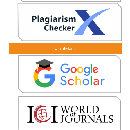
.: Indeks :.