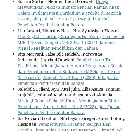
Surtini Surtini, Nenden Ineu Herawati,
Upaya
Mewujudkan Sekolah Inkusif: Sekolah Ramah Anak
Dalam Implementasi Kurikulum Merdeka di Sekolah
Dasar
,
Simpati: Vol. 2 No. 3 (2024): Juli : Jurnal
Penelitian Pendidikan dan Bahasa
Lita Lestari, Rikardus Nasa, Nur Syamsiyah Ekhsan,
The English Teaching Strategies For Young Learner in
MIN 1 Sikka
,
Simpati: Vol. 2 No. 1 (2024): Januari:
Jurnal Penelitian Pendidikan dan Bahasa
Rita Maryani, Salsa Bila Nakiah, Indrayuda
Indrayuda, Jupriani Jupriani,
Pembelajaran Tari
Tradisional Minangkabau: Antara Penguasaan Gerak
dan Pemahaman Nilai Budaya di SMP Negeri 1 Koto
XI Tarusan
,
Simpati: Vol. 4 No. 3 (2026): Juli: Jurnal
Penelitian Pendidikan dan Bahasa
Salsabila Erliani, Ayu Putri Julia, Lilis Astika, Tamimi
Mujahid, Rahmad Riadi Batubara, Rizki Akmalia,
Strategi Kepala Sekolah Untuk Meningkatkan Mutu
Pendidikan
,
Simpati: Vol. 1 No. 3 (2023): Juli : Jurnal
Penelitian Pendidikan dan Bahasa
Ika Noviati Nasution, Nurhayati Siregar, Sutan Botung
Hasibuan,
Pembentukan Karakter Religius Dan
Disiplin Siswa Kelas V MIN Paringgonan
,
Simpati: Vol.