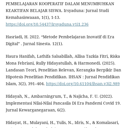
PEMBELAJARAN KOOPERATIF DALAM MENUMBUHKAN
KEAKTIFAN BELAJAR SISWA. Irsyaduna: Jurnal Studi
Kemahasiswaaan, 1(1), 1-13.
https://doi.org/10.54437/irsyaduna.v1i1.236
Hasriadi, H. 2022. “Metode Pembelajaran Inovatif di Era
Digital” . Jurnal Sinesta. 12(1).
Haura Hanifah, Lathifa Salsabillah, Allisa Tazkia Fitri, Riska
Mona Febriani, Rully Hidayatullah, & Harmonedi. (2025).
Landasan Teori, Penelitian Relevan, Kerangka Berpikir Dan
Hipotesis Penelitian Pendidikan. IHSAN : Jurnal Pendidikan
Islam, 3(2), 391–404.
https://doi.org/10.61104/ihsan.v3i2.989
Hidayah, N., Ambarningrum, T., & Najicha, F. U. (2022).
Implementasi Nilai-Nilai Pancasila Di Era Pandemi Covid 19.
Jurnal Kewarganegaraan, 6(2).
Hidayat, H., Mulayani, H., Yulis, N., Idris, N., & Komalasari,