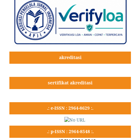
akreditasi
sertifikat akreditasi
.: e-ISSN : 2964-8629 :.
.: p-ISSN : 2964-8548 :.