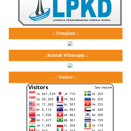
.: Template :.
.: Kontak Whatsapp :.
.: Visitor :.