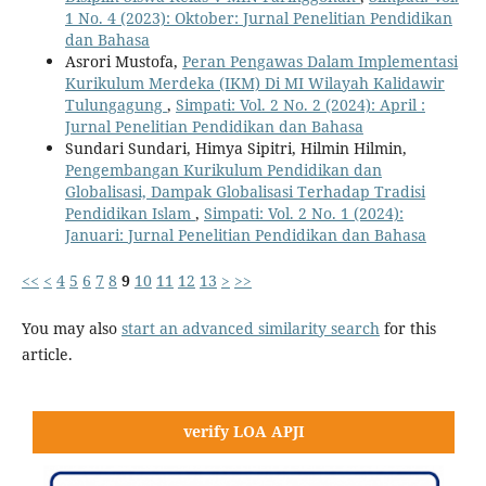
1 No. 4 (2023): Oktober: Jurnal Penelitian Pendidikan
dan Bahasa
Asrori Mustofa,
Peran Pengawas Dalam Implementasi
Kurikulum Merdeka (IKM) Di MI Wilayah Kalidawir
Tulungagung
,
Simpati: Vol. 2 No. 2 (2024): April :
Jurnal Penelitian Pendidikan dan Bahasa
Sundari Sundari, Himya Sipitri, Hilmin Hilmin,
Pengembangan Kurikulum Pendidikan dan
Globalisasi, Dampak Globalisasi Terhadap Tradisi
Pendidikan Islam
,
Simpati: Vol. 2 No. 1 (2024):
Januari: Jurnal Penelitian Pendidikan dan Bahasa
<<
<
4
5
6
7
8
9
10
11
12
13
>
>>
You may also
start an advanced similarity search
for this
article.
verify LOA APJI