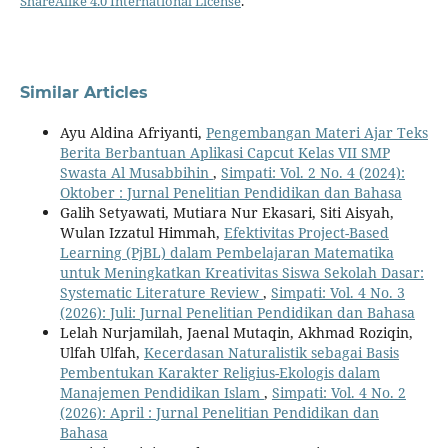
ShareAlike 4.0 International License
.
Similar Articles
Ayu Aldina Afriyanti,
Pengembangan Materi Ajar Teks
Berita Berbantuan Aplikasi Capcut Kelas VII SMP
Swasta Al Musabbihin
,
Simpati: Vol. 2 No. 4 (2024):
Oktober : Jurnal Penelitian Pendidikan dan Bahasa
Galih Setyawati, Mutiara Nur Ekasari, Siti Aisyah,
Wulan Izzatul Himmah,
Efektivitas Project-Based
Learning (PjBL) dalam Pembelajaran Matematika
untuk Meningkatkan Kreativitas Siswa Sekolah Dasar:
Systematic Literature Review
,
Simpati: Vol. 4 No. 3
(2026): Juli: Jurnal Penelitian Pendidikan dan Bahasa
Lelah Nurjamilah, Jaenal Mutaqin, Akhmad Roziqin,
Ulfah Ulfah,
Kecerdasan Naturalistik sebagai Basis
Pembentukan Karakter Religius-Ekologis dalam
Manajemen Pendidikan Islam
,
Simpati: Vol. 4 No. 2
(2026): April : Jurnal Penelitian Pendidikan dan
Bahasa