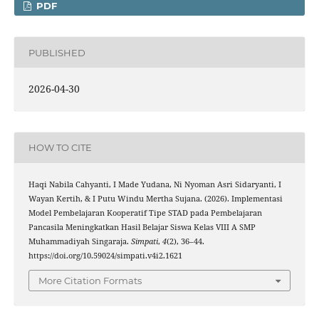
PDF
PUBLISHED
2026-04-30
HOW TO CITE
Haqi Nabila Cahyanti, I Made Yudana, Ni Nyoman Asri Sidaryanti, I
Wayan Kertih, & I Putu Windu Mertha Sujana. (2026). Implementasi
Model Pembelajaran Kooperatif Tipe STAD pada Pembelajaran
Pancasila Meningkatkan Hasil Belajar Siswa Kelas VIII A SMP
Muhammadiyah Singaraja.
Simpati
,
4
(2), 36–44.
https://doi.org/10.59024/simpati.v4i2.1621
More Citation Formats