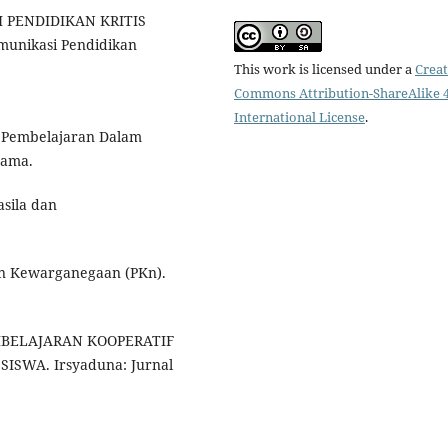
I PENDIDIKAN KRITIS
munikasi Pendidikan
This work is licensed under a
Creat
Commons Attribution-ShareAlike 4
International License
.
 Pembelajaran Dalam
tama.
asila dan
an Kewarganegaan (PKn).
PEMBELAJARAN KOOPERATIF
WA. Irsyaduna: Jurnal