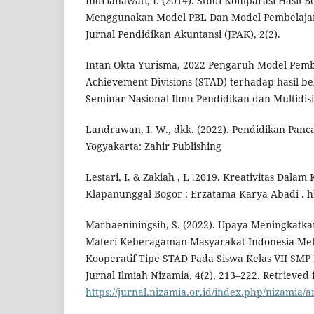
Indrianawati, I. (2014). Studi Komparasi Hasil B
Menggunakan Model PBL Dan Model Pembelajara
Jurnal Pendidikan Akuntansi (JPAK), 2(2).
Intan Okta Yurisma, 2022 Pengaruh Model Pem
Achievement Divisions (STAD) terhadap hasil bel
Seminar Nasional Ilmu Pendidikan dan Multidisip
Landrawan, I. W., dkk. (2022). Pendidikan Panca
Yogyakarta: Zahir Publishing
Lestari, I. & Zakiah , L .2019. Kreativitas Dala
Klapanunggal Bogor : Erzatama Karya Abadi . h
Marhaeniningsih, S. (2022). Upaya Meningkatkan
Materi Keberagaman Masyarakat Indonesia Mel
Kooperatif Tipe STAD Pada Siswa Kelas VII SMP 
Jurnal Ilmiah Nizamia, 4(2), 213–222. Retrieved
https://jurnal.nizamia.or.id/index.php/nizamia/a