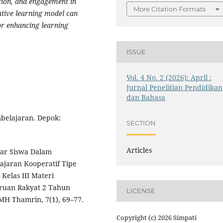
tion, and engagement in
More Citation Formats
ative learning model can
for enhancing learning
ISSUE
Vol. 4 No. 2 (2026): April :
Jurnal Penelitian Pendidikan
dan Bahasa
mbelajaran. Depok:
SECTION
Articles
jar Siswa Dalam
jaran Kooperatif Tipe
Kelas III Materi
ruan Rakyat 2 Tahun
LICENSE
 MH Thamrin, 7(1), 69–77.
Copyright (c) 2026 Simpati