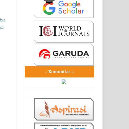
ive
.0
.: Komunitas :.