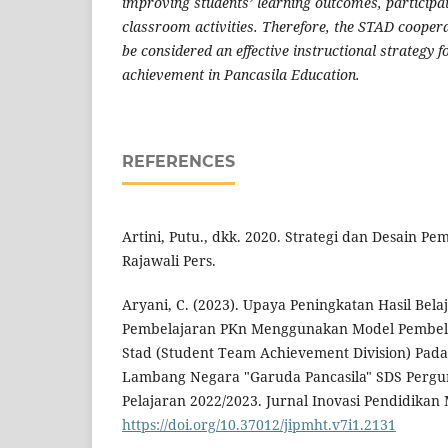
improving students’ learning outcomes, participa
classroom activities. Therefore, the STAD cooper
be considered an effective instructional strategy 
achievement in Pancasila Education.
REFERENCES
Artini, Putu., dkk. 2020. Strategi dan Desain Pe
Rajawali Pers.
Aryani, C. (2023). Upaya Peningkatan Hasil Bela
Pembelajaran PKn Menggunakan Model Pembela
Stad (Student Team Achievement Division) Pada 
Lambang Negara "Garuda Pancasila" SDS Pergu
Pelajaran 2022/2023. Jurnal Inovasi Pendidikan
https://doi.org/10.37012/jipmht.v7i1.2131