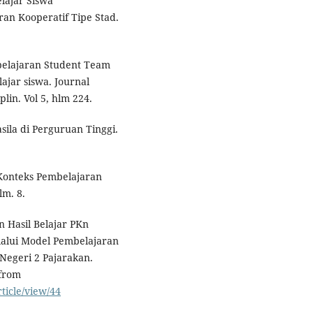
elajar Siswa
n Kooperatif Tipe Stad.
belajaran Student Team
ajar siswa. Journal
lin. Vol 5, hlm 224.
sila di Perguruan Tinggi.
m Konteks Pembelajaran
lm. 8.
 Hasil Belajar PKn
alui Model Pembelajaran
Negeri 2 Pajarakan.
 from
rticle/view/44