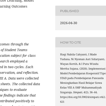
tive Learning, Model
earning Outcomes
PUBLISHED
2026-04-30
HOW TO CITE
tcomes through the
l of Student Teams
Haqi Nabila Cahyanti, I Made
ation subject for class
Yudana, Ni Nyoman Asri Sidaryanti, 
search employed a
Wayan Kertih, & I Putu Windu
d in two cycles. Each
Mertha Sujana. (2026). Implementasi
servation, and reflection.
Model Pembelajaran Kooperatif Tipe
II A. Data were collected
STAD pada Pembelajaran Pancasila
Meningkatkan Hasil Belajar Siswa
sheets. The collected data
Kelas VIII A SMP Muhammadiyah
niques to evaluate
Singaraja.
Simpati
,
4
(2), 36–44.
e findings indicate that
https://doi.org/10.59024/simpati.v4i2.
tributed positively to
621