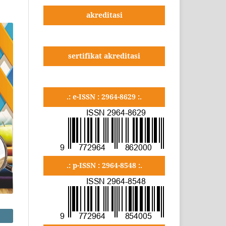
akreditasi
sertifikat akreditasi
.: e-ISSN : 2964-8629 :.
.: p-ISSN : 2964-8548 :.