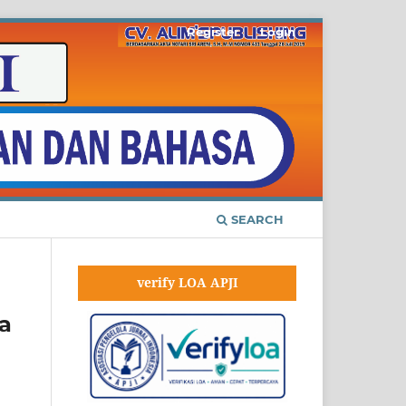
Register
Login
SEARCH
verify LOA APJI
a