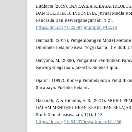
Budiarta (2019). PANCASILA SEBAGAI IDEOLOG
DAN HOLISTIK DI INDONESIA. Jurnal Media Ko
Pancasila Dan Kewarganegaraan, 1(2).
https://doi.org/10.23887/jmpppkn.v1i2.48
Darmadi. (2017). Pengembangan Model Metode
Dinamika Belajar Siswa. Yogyakarta : CV Budi U
Daryono, M. (2008), Pengantar Pendidikan Panc
Kewarganegaraan, Jakarta: Rineka Cipta.
Djahiri. (1997). Konsep Pembelajaran Pendidik
Surabaya: Pustaka Belajar.
Hasanah, Z. & Himami, A. S. (2021). MODEL 
DALAM MENUMBUHKAN KEAKTIFAN BELAJAR SIS
Studi Kemahasiswaaan, 1(1), 1-13.
https://doi.org/10.54437/irsyaduna.v1i1.236