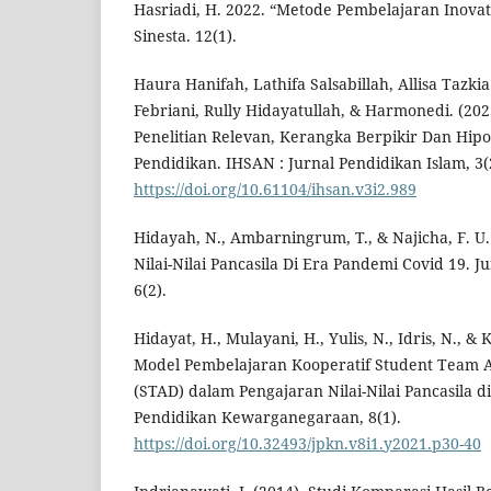
Hasriadi, H. 2022. “Metode Pembelajaran Inovatif
Sinesta. 12(1).
Haura Hanifah, Lathifa Salsabillah, Allisa Tazkia
Febriani, Rully Hidayatullah, & Harmonedi. (202
Penelitian Relevan, Kerangka Berpikir Dan Hipot
Pendidikan. IHSAN : Jurnal Pendidikan Islam, 3(
https://doi.org/10.61104/ihsan.v3i2.989
Hidayah, N., Ambarningrum, T., & Najicha, F. U.
Nilai-Nilai Pancasila Di Era Pandemi Covid 19.
6(2).
Hidayat, H., Mulayani, H., Yulis, N., Idris, N., & 
Model Pembelajaran Kooperatif Student Team A
(STAD) dalam Pengajaran Nilai-Nilai Pancasila d
Pendidikan Kewarganegaraan, 8(1).
https://doi.org/10.32493/jpkn.v8i1.y2021.p30-40