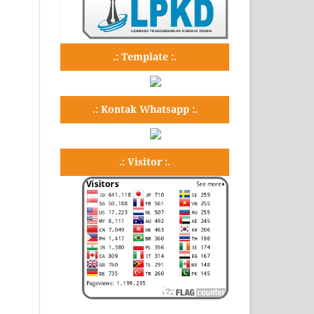
.: Template :.
.: Kontak Whatsapp :.
.: Visitor :.