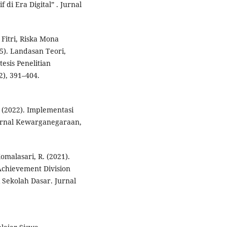
 di Era Digital” . Jurnal
 Fitri, Riska Mona
5). Landasan Teori,
esis Penelitian
2), 391–404.
 (2022). Implementasi
 Jurnal Kewarganegaraan,
Komalasari, R. (2021).
chievement Division
i Sekolah Dasar. Jurnal