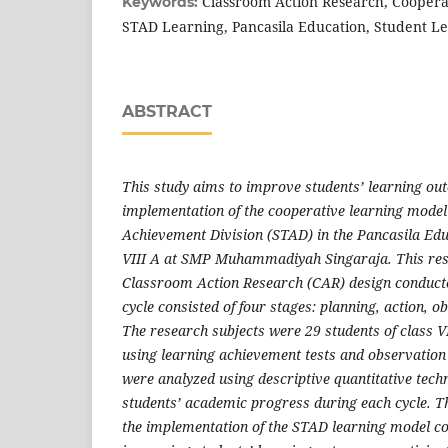
Classroom Action Research, Coopera
Keywords:
STAD Learning, Pancasila Education, Student L
ABSTRACT
This study aims to improve students’ learning ou
implementation of the cooperative learning mode
Achievement Division (STAD) in the Pancasila Educ
VIII A at SMP Muhammadiyah Singaraja. This re
Classroom Action Research (CAR) design conducte
cycle consisted of four stages: planning, action, ob
The research subjects were 29 students of class VI
using learning achievement tests and observation 
were analyzed using descriptive quantitative tech
students’ academic progress during each cycle. Th
the implementation of the STAD learning model con