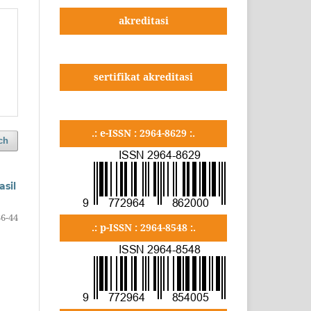
akreditasi
sertifikat akreditasi
.: e-ISSN : 2964-8629 :.
ch
sil
36-44
.: p-ISSN : 2964-8548 :.