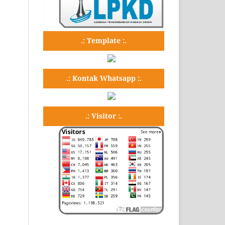
.: Template :.
.: Kontak Whatsapp :.
.: Visitor :.