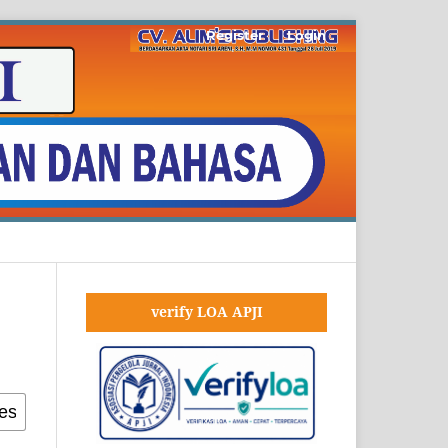
Register
Login
verify LOA APJI