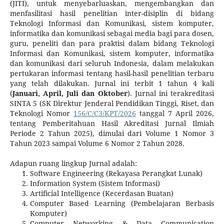
(JITI), untuk menyebarluaskan, mengembangkan dan
menfasilitasi hasil penelitian inter-disiplin di bidang
Teknologi Informasi dan Komunikasi, sistem komputer,
informatika dan komunikasi sebagai media bagi para dosen,
guru, peneliti dan para praktisi dalam bidang Teknologi
Informasi dan Komunikasi, sistem komputer, informatika
dan komunikasi dari seluruh Indonesia, dalam melakukan
pertukaran informasi tentang hasil-hasil penelitian terbaru
yang telah dilakukan. Jurnal ini terbit 1 tahun 4 kali
(
Januari, April, Juli dan Oktober
). Jurnal ini terakreditasi
SINTA 5 (SK Direktur Jenderal Pendidikan Tinggi, Riset, dan
Teknologi Nomor
156/C/C3/KPT/2026
tanggal 7 April 2026,
tentang Pemberitahuan Hasil Akreditasi Jurnal Ilmiah
Periode 2 Tahun 2025), dimulai dari Volume 1 Nomor 3
Tahun 2023 sampai Volume 6 Nomor 2 Tahun 2028.
Adapun ruang lingkup Jurnal adalah:
Software Engineering (Rekayasa Perangkat Lunak)
Information System (Sistem Informasi)
Artificial Intelligence (Kecerdasan Buatan)
Computer Based Learning (Pembelajaran Berbasis
Komputer)
Computer Networking & Data Communication