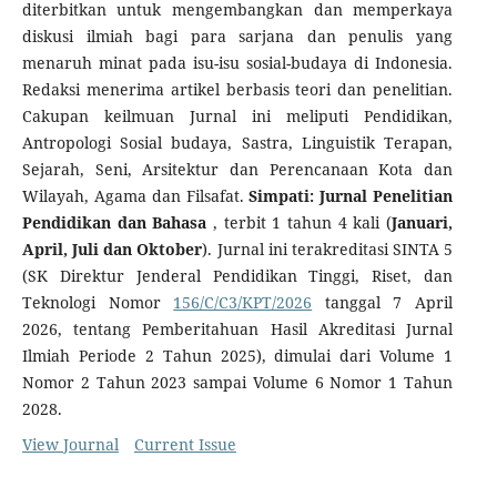
diterbitkan untuk mengembangkan dan memperkaya
diskusi ilmiah bagi para sarjana dan penulis yang
menaruh minat pada isu-isu sosial-budaya di Indonesia.
Redaksi menerima artikel berbasis teori dan penelitian.
Cakupan keilmuan Jurnal ini meliputi Pendidikan,
Antropologi Sosial budaya, Sastra, Linguistik Terapan,
Sejarah, Seni, Arsitektur dan Perencanaan Kota dan
Wilayah, Agama dan Filsafat.
Simpati: Jurnal Penelitian
Pendidikan dan Bahasa
, terbit 1 tahun 4 kali (
Januari,
April, Juli dan Oktober
). Jurnal ini terakreditasi SINTA 5
(SK Direktur Jenderal Pendidikan Tinggi, Riset, dan
Teknologi Nomor
156/C/C3/KPT/2026
tanggal 7 April
2026, tentang Pemberitahuan Hasil Akreditasi Jurnal
Ilmiah Periode 2 Tahun 2025), dimulai dari Volume 1
Nomor 2 Tahun 2023 sampai Volume 6 Nomor 1 Tahun
2028.
View Journal
Current Issue