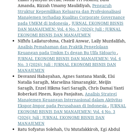
Amanda, Rizzah Umamy Maulidiyah,
Pengaruh
Struktur Kepemilikan Keluarga dan Profesionalisasi
Manajemen terhadap Kualitas Corporate Governance
pada UMKM di Indonesia
,
JURNAL EKONOMI BISNIS
DAN MANAJEMEN: Vol. 4 No. 3 (2026): Juli : JURNAL
EKONOMI BISNIS DAN MANAJEMEN
Nifhfu Lailaturohma, Chairil Anwar, Laily Muzdalifah,
Analisis Pemahaman dan Praktik Pengelolaan
Keuangan pada Umkm Es degan Bu Ulfa Sidoarjo
,
JURNAL EKONOMI BISNIS DAN MANAJEMEN: Vol. 4
No. 3 (2026): Juli : JURNAL EKONOMI BISNIS DAN
MANAJEMEN
Desvanni Habayahan, Agnes Santana Manik, Elsi
Natalia Saragih, Marselina Simarangkir, Meijin
Saragih, Enzel Hikma Sari Saragih, Chris Damai Yanti
Roberkati Pinem, Raya Panjaitan,
Analisis Strategi
Manajemen Keuangan Internasional dalam Aktivitas
Ekspor-Impor pada Perusahaan di Indonesia
,
JURNAL
EKONOMI BISNIS DAN MANAJEMEN: Vol. 4 No. 3
(2026): Juli : JURNAL EKONOMI BISNIS DAN
MANAJEMEN
Ratu Sofyatus Solehah, Uu Mutafakkiroh, Egi Abdul