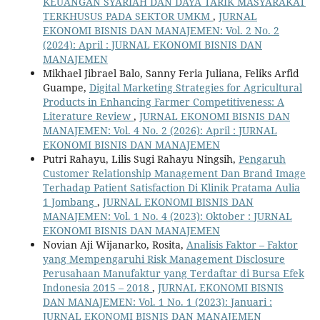
KEUANGAN SYARIAH DAN DAYA TARIK MASYARAKAT
TERKHUSUS PADA SEKTOR UMKM
,
JURNAL
EKONOMI BISNIS DAN MANAJEMEN: Vol. 2 No. 2
(2024): April : JURNAL EKONOMI BISNIS DAN
MANAJEMEN
Mikhael Jibrael Balo, Sanny Feria Juliana, Feliks Arfid
Guampe,
Digital Marketing Strategies for Agricultural
Products in Enhancing Farmer Competitiveness: A
Literature Review
,
JURNAL EKONOMI BISNIS DAN
MANAJEMEN: Vol. 4 No. 2 (2026): April : JURNAL
EKONOMI BISNIS DAN MANAJEMEN
Putri Rahayu, Lilis Sugi Rahayu Ningsih,
Pengaruh
Customer Relationship Management Dan Brand Image
Terhadap Patient Satisfaction Di Klinik Pratama Aulia
1 Jombang
,
JURNAL EKONOMI BISNIS DAN
MANAJEMEN: Vol. 1 No. 4 (2023): Oktober : JURNAL
EKONOMI BISNIS DAN MANAJEMEN
Novian Aji Wijanarko, Rosita,
Analisis Faktor – Faktor
yang Mempengaruhi Risk Management Disclosure
Perusahaan Manufaktur yang Terdaftar di Bursa Efek
Indonesia 2015 – 2018
,
JURNAL EKONOMI BISNIS
DAN MANAJEMEN: Vol. 1 No. 1 (2023): Januari :
JURNAL EKONOMI BISNIS DAN MANAJEMEN