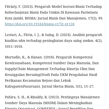
Fitriaty, F. (2023). Pengaruh Model Inovasi Bisnis Terhadap
Keberlanjutan Bisnis Pada Umkm Di Kawasan Pariwisata
Kota Jambi. BISMA: Jurnal Bisnis Dan Manajemen, 17(2), 99.
https://doi.org/10.19184/bisma.v17i2.41128
Lestari, A., Fitria, I. J., & Saing, D. (2024). Analisis pengaruh
kualitas sdm terhadap peningkatan daya saing umkm. 4(2),
1011–1018.
Murtadlo, K., & Hanan. (2018). Pengaruh Kompetensi
Kewirausahaan, Kompetensi Sumber Daya Manusia, Dan
SupplyChain Management Terhadap Kinerja Ukm Dan
Keunggulan Bersaing(Studi Pada UKM Pengolahan Hasil
Perikanan Kecamatan Rejoso dan Lekok
KabupatenPasuruan). Jurnal Sketsa Bisnis, 5(1), 15–27.
Pahira, S. H., & Rinaldy, R. (2023). Pentingnya Manajemen
Sumber Daya Manusia (MSDM) Dalam Meningkatkan
Kinerja Organisasi. COMSERVA : Jurnal Penelitian Dan