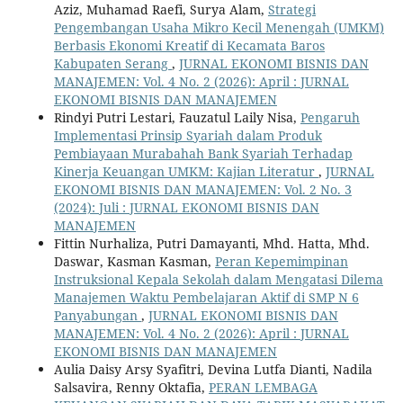
Aziz, Muhamad Raefi, Surya Alam,
Strategi
Pengembangan Usaha Mikro Kecil Menengah (UMKM)
Berbasis Ekonomi Kreatif di Kecamata Baros
Kabupaten Serang
,
JURNAL EKONOMI BISNIS DAN
MANAJEMEN: Vol. 4 No. 2 (2026): April : JURNAL
EKONOMI BISNIS DAN MANAJEMEN
Rindyi Putri Lestari, Fauzatul Laily Nisa,
Pengaruh
Implementasi Prinsip Syariah dalam Produk
Pembiayaan Murabahah Bank Syariah Terhadap
Kinerja Keuangan UMKM: Kajian Literatur
,
JURNAL
EKONOMI BISNIS DAN MANAJEMEN: Vol. 2 No. 3
(2024): Juli : JURNAL EKONOMI BISNIS DAN
MANAJEMEN
Fittin Nurhaliza, Putri Damayanti, Mhd. Hatta, Mhd.
Daswar, Kasman Kasman,
Peran Kepemimpinan
Instruksional Kepala Sekolah dalam Mengatasi Dilema
Manajemen Waktu Pembelajaran Aktif di SMP N 6
Panyabungan
,
JURNAL EKONOMI BISNIS DAN
MANAJEMEN: Vol. 4 No. 2 (2026): April : JURNAL
EKONOMI BISNIS DAN MANAJEMEN
Aulia Daisy Arsy Syafitri, Devina Lutfa Dianti, Nadila
Salsavira, Renny Oktafia,
PERAN LEMBAGA