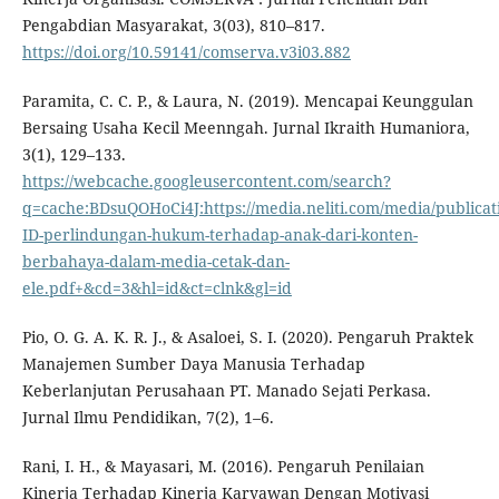
Pengabdian Masyarakat, 3(03), 810–817.
https://doi.org/10.59141/comserva.v3i03.882
Paramita, C. C. P., & Laura, N. (2019). Mencapai Keunggulan
Bersaing Usaha Kecil Meenngah. Jurnal Ikraith Humaniora,
3(1), 129–133.
https://webcache.googleusercontent.com/search?
q=cache:BDsuQOHoCi4J:https://media.neliti.com/media/publicat
ID-perlindungan-hukum-terhadap-anak-dari-konten-
berbahaya-dalam-media-cetak-dan-
ele.pdf+&cd=3&hl=id&ct=clnk&gl=id
Pio, O. G. A. K. R. J., & Asaloei, S. I. (2020). Pengaruh Praktek
Manajemen Sumber Daya Manusia Terhadap
Keberlanjutan Perusahaan PT. Manado Sejati Perkasa.
Jurnal Ilmu Pendidikan, 7(2), 1–6.
Rani, I. H., & Mayasari, M. (2016). Pengaruh Penilaian
Kinerja Terhadap Kinerja Karyawan Dengan Motivasi