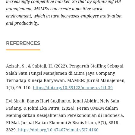
increasingly competitive market. So that by optimising HR
management, MSMEs can create a positive work
environment, which in turn increases employee motivation
and productivity.
REFERENCES
Azizah, S., & Sabtaji, H. (2022). Pengaruh Staffing Sebagai
Salah Satu Fungsi Manajemen di Mitra Jaya Company
Terhadap Kinerja Karyawan. MAMEN: Jurnal Manajemen,
1(1), 99–110.
https://doi.org/10.55123/mamen.v1i1.39
Evi Sirait, Bagus Hari Sugiharto, Jenal Abidin, Nely Salu
Padang, & Johni Eka Putra. (2024). Peran UMKM dalam
Meningkatkan Kesejahteraan Perekonomian di Indonesia.
El-Mal: Jurnal Kajian Ekonomi & Bisnis Islam, 5(7), 3816–
3829.
https://doi.org/10.47467/elmal.v5i7.4160