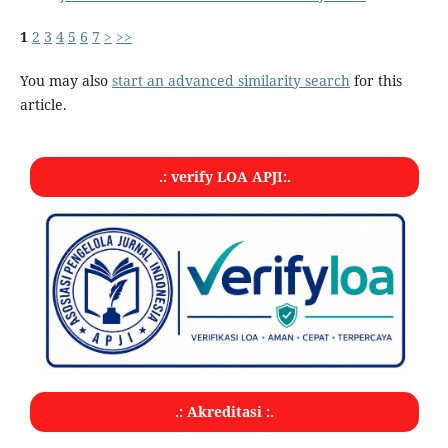
1
2
3
4
5
6
7
>
>>
You may also
start an advanced similarity search
for this
article.
.: verify LOA APJI:.
.: Akreditasi :.