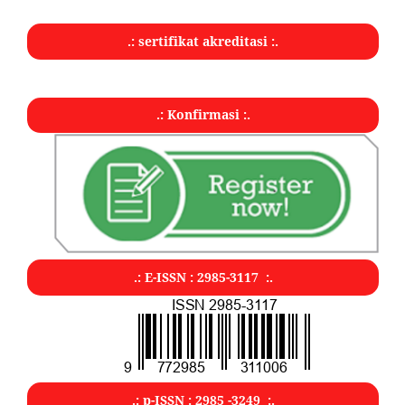
.: sertifikat akreditasi :.
.: Konfirmasi :.
.: E-ISSN : 2985-3117 :.
.: p-ISSN : 2985 -3249 :.