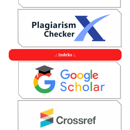
.: Indeks :.