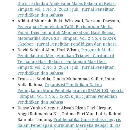
Guru Terhadap Anak yang Malas Belajar di Kelas
,
Simpati: Vol. 1 No. 3 (2023): Juli : Jurnal Penelitian
Pendidikan dan Bahasa
Afidatul Muniroh, Bekti Wirawati, Darsono Darsono,
Penerapan Pendekatan TaRL Berbantuan Media
Papan Diagram untuk Meningkatkan Hasil Belajar
Matematika Siswa SD
,
Simpati: Vol. 2 No. 4 (2024):
Oktober : Jurnal Penelitian Pendidikan dan Bahasa
David Sahirul Alim, Hari Wisnu,
Pengaruh Media
Pembelajaran Menggunakan Triangle Cardboard
Terhadap Hasil Belajar Tendangan Mae Geri
,
Simpati: Vol. 2 No. 3 (2024): Juli : Jurnal Penelitian
Pendidikan dan Bahasa
Fransisca Sophia, Ginola Muhammad Safier, Intan
Aulia Rahma,
Organisasi Pendidikan Dalam
Peningkatan Mutu Pembelajaran di SMAN 103 Jakarta
,
Simpati: Vol. 1 No. 3 (2023): Juli : Jurnal Penelitian
Pendidikan dan Bahasa
Deasy Yunita Siregar, Aisyah Rizqa Fitri Siregar,
Anggi Rahmanida Nst, Rahma Fitri Yani Lubis, Rahmi
Rahmita Tanjung,
Problematika Guru Bahasa Inggris
dalam Penerapan Kurikulum Merdeka Belajar di SD