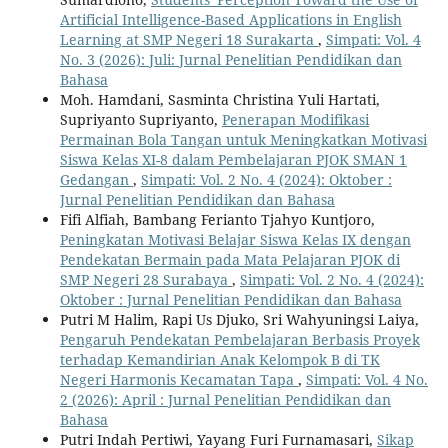
Artificial Intelligence-Based Applications in English
Learning at SMP Negeri 18 Surakarta
,
Simpati: Vol. 4
No. 3 (2026): Juli: Jurnal Penelitian Pendidikan dan
Bahasa
Moh. Hamdani, Sasminta Christina Yuli Hartati,
Supriyanto Supriyanto,
Penerapan Modifikasi
Permainan Bola Tangan untuk Meningkatkan Motivasi
Siswa Kelas XI-8 dalam Pembelajaran PJOK SMAN 1
Gedangan
,
Simpati: Vol. 2 No. 4 (2024): Oktober :
Jurnal Penelitian Pendidikan dan Bahasa
Fifi Alfiah, Bambang Ferianto Tjahyo Kuntjoro,
Peningkatan Motivasi Belajar Siswa Kelas IX dengan
Pendekatan Bermain pada Mata Pelajaran PJOK di
SMP Negeri 28 Surabaya
,
Simpati: Vol. 2 No. 4 (2024):
Oktober : Jurnal Penelitian Pendidikan dan Bahasa
Putri M Halim, Rapi Us Djuko, Sri Wahyuningsi Laiya,
Pengaruh Pendekatan Pembelajaran Berbasis Proyek
terhadap Kemandirian Anak Kelompok B di TK
Negeri Harmonis Kecamatan Tapa
,
Simpati: Vol. 4 No.
2 (2026): April : Jurnal Penelitian Pendidikan dan
Bahasa
Putri Indah Pertiwi, Yayang Furi Furnamasari,
Sikap