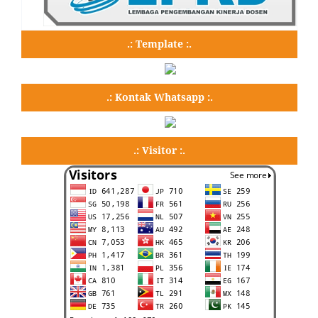
.: Template :.
.: Kontak Whatsapp :.
.: Visitor :.