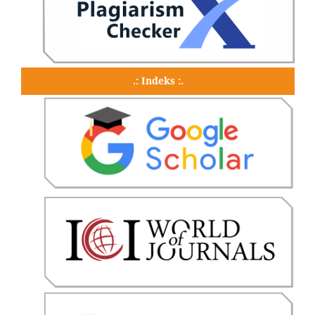
.: Indeks :.