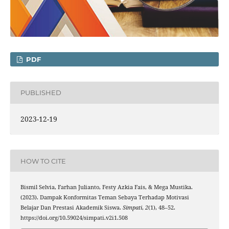
PDF
PUBLISHED
2023-12-19
HOW TO CITE
Bismil Selvia, Farhan Julianto, Festy Azkia Fais, & Mega Mustika.
(2023). Dampak Konformitas Teman Sebaya Terhadap Motivasi
Belajar Dan Prestasi Akademik Siswa.
Simpati
,
2
(1), 48–52.
https://doi.org/10.59024/simpati.v2i1.508