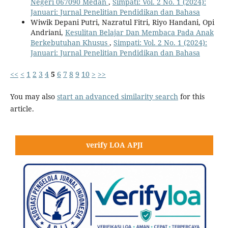
Negeri 067090 Medan
,
Simpati: Vol. 2 No. 1 (2024):
Januari: Jurnal Penelitian Pendidikan dan Bahasa
Wiwik Depani Putri, Nazratul Fitri, Riyo Handani, Opi
Andriani,
Kesulitan Belajar Dan Membaca Pada Anak
Berkebutuhan Khusus
,
Simpati: Vol. 2 No. 1 (2024):
Januari: Jurnal Penelitian Pendidikan dan Bahasa
<<
<
1
2
3
4
5
6
7
8
9
10
>
>>
You may also
start an advanced similarity search
for this
article.
verify LOA APJI