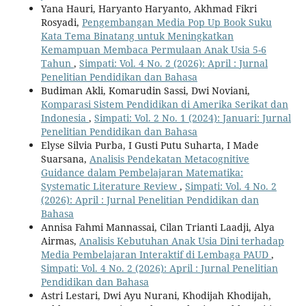
Yana Hauri, Haryanto Haryanto, Akhmad Fikri
Rosyadi,
Pengembangan Media Pop Up Book Suku
Kata Tema Binatang untuk Meningkatkan
Kemampuan Membaca Permulaan Anak Usia 5-6
Tahun
,
Simpati: Vol. 4 No. 2 (2026): April : Jurnal
Penelitian Pendidikan dan Bahasa
Budiman Akli, Komarudin Sassi, Dwi Noviani,
Komparasi Sistem Pendidikan di Amerika Serikat dan
Indonesia
,
Simpati: Vol. 2 No. 1 (2024): Januari: Jurnal
Penelitian Pendidikan dan Bahasa
Elyse Silvia Purba, I Gusti Putu Suharta, I Made
Suarsana,
Analisis Pendekatan Metacognitive
Guidance dalam Pembelajaran Matematika:
Systematic Literature Review
,
Simpati: Vol. 4 No. 2
(2026): April : Jurnal Penelitian Pendidikan dan
Bahasa
Annisa Fahmi Mannassai, Cilan Trianti Laadji, Alya
Airmas,
Analisis Kebutuhan Anak Usia Dini terhadap
Media Pembelajaran Interaktif di Lembaga PAUD
,
Simpati: Vol. 4 No. 2 (2026): April : Jurnal Penelitian
Pendidikan dan Bahasa
Astri Lestari, Dwi Ayu Nurani, Khodijah Khodijah,