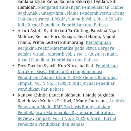
Sahlana Izyan Zaina, Salman Zakariya Dahlan, Siti
Hamidah,
Mengatasi Tantangan Pembelajaran Online
bagi Anak Tunagrahita Selama Pandemi: Peran Orang
Tua dan Strategi Efektif
,
Simpati: Vol. 2 No. 3 (2024):
Juli : Jurnal Penelitian Pendidikan dan Bahasa
Astuti Astuti, Syahfitriani Br Ginting, Paustina Ngali
Mahuze, Serlina Boru Sinaga, Rival Hanip, Najdah
Thalib, Prima Lestari Situmorang,
Kemampuan
Berpikir Kreatif Matematika pada Siswa Bergaya
Belajar Visual
,
Simpati: Vol. 2 No. 1 (2024): Januari:
Jurnal Penelitian Pendidikan dan Bahasa
Fery Farnian Syarif, Kun Nurachadijat,
Pendidikan
Karakter Siswa Ditinjau Dari Implementasi
Pendidikan Agama Islam Di SMK Genius Bandung
,
Simpati: Vol. 1 No. 3 (2023): Juli : Jurnal Penelitian
Pendidikan dan Bahasa
Kanaya Chintia Lauren Siahaan, I Made Sugiarta,
Kadek Ayu Mutiara Pratiwi, I Made Suarsana,
Analisis
Penerapan Model RME Berbasis Budaya dalam
Pembelajaran Matematika: Systematic Literature
Review
,
Simpati: Vol. 4 No. 2 (2026): April : Jurnal
Penelitian Pendidikan dan Bahasa