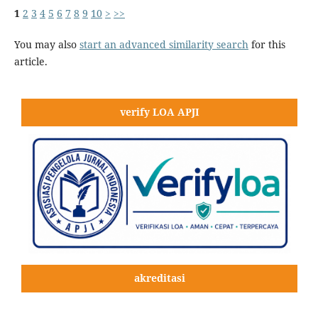
1
2
3
4
5
6
7
8
9
10
>
>>
You may also
start an advanced similarity search
for this
article.
verify LOA APJI
akreditasi