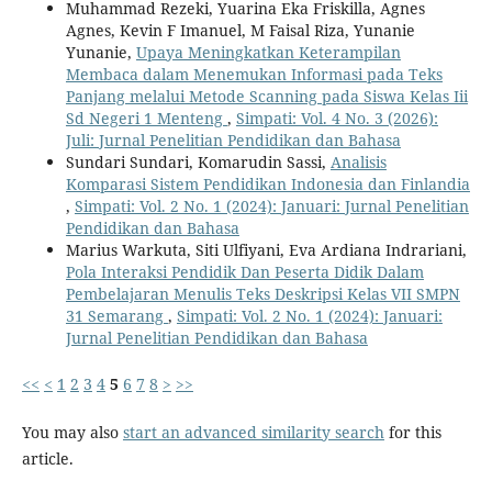
Muhammad Rezeki, Yuarina Eka Friskilla, Agnes
Agnes, Kevin F Imanuel, M Faisal Riza, Yunanie
Yunanie,
Upaya Meningkatkan Keterampilan
Membaca dalam Menemukan Informasi pada Teks
Panjang melalui Metode Scanning pada Siswa Kelas Iii
Sd Negeri 1 Menteng
,
Simpati: Vol. 4 No. 3 (2026):
Juli: Jurnal Penelitian Pendidikan dan Bahasa
Sundari Sundari, Komarudin Sassi,
Analisis
Komparasi Sistem Pendidikan Indonesia dan Finlandia
,
Simpati: Vol. 2 No. 1 (2024): Januari: Jurnal Penelitian
Pendidikan dan Bahasa
Marius Warkuta, Siti Ulfiyani, Eva Ardiana Indrariani,
Pola Interaksi Pendidik Dan Peserta Didik Dalam
Pembelajaran Menulis Teks Deskripsi Kelas VII SMPN
31 Semarang
,
Simpati: Vol. 2 No. 1 (2024): Januari:
Jurnal Penelitian Pendidikan dan Bahasa
<<
<
1
2
3
4
5
6
7
8
>
>>
You may also
start an advanced similarity search
for this
article.