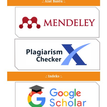
.: Alat Bantu :.
.: Indeks :.