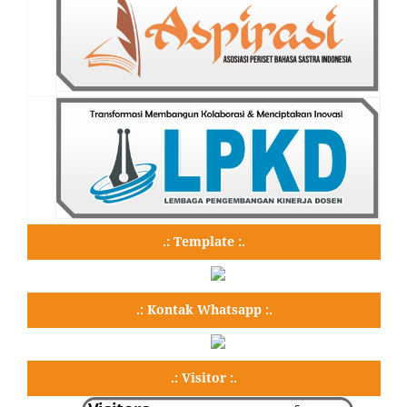
.: Template :.
.: Kontak Whatsapp :.
.: Visitor :.