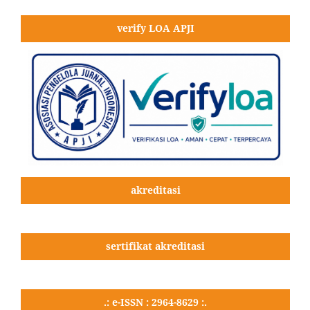
verify LOA APJI
akreditasi
sertifikat akreditasi
.: e-ISSN : 2964-8629 :.