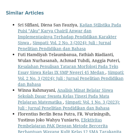
Similar Articles
Sri Silfiani, Diena San Fauziya,
Kajian Stilistika Pada
Puisi ”Aku” Karya Chairil Anwar dan
Implementasinya Terhadap Pendidikan Karakter
Siswa
,
Simpati: Vol. 2 No. 3 (2024): Juli : Jurnal
Penelitian Pendidikan dan Bahasa
Futi Hamdiyah Telaumbanua, Fathiah Riadianti,
Wulan Nurhasanah, Achmad Yuhdi, Anggia Puteri,
Kesalahan Penulisan Tataran Morfologi Pada Teks
Essay Siswa Kelas IX SMP Negeri 45 Medan
,
Simpati:
Vol. 2 No. 3 (2024): Juli : Jurnal Penelitian Pendidikan
dan Bahasa
Winna Rahmayani,
Analisis Minat Belajar Siswa
Sekolah Dasar Swasta Kelas Tinggi Pada Mata
Pelajaran Matematika
,
Simpati: Vol. 1 No. 3 (2023):
Juli : Jurnal Penelitian Pendidikan dan Bahasa
Florentius Berlin Bena Putra, FR. Wuriningsih,
Yustinus Joko Wahyu Yuniarto,
Efektivitas
Pembelajaran PAK Dengan Metode Bercerita
Berbantuan Wayang Kulit Kelas 12 SMA Tarakanita