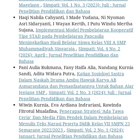
Magelang
,
Simpati: Vol. 1 No. 3 (2023): Juli : Jurnal
Penelitian Pendidikan dan Bahasa
Haqi Nabila Cahyanti, I Made Yudana, Ni Nyoman
Asri Sidaryanti, I Wayan Kertih, I Putu Windu Mertha
Sujana,
Implementasi Model Pembelajaran Kooperatif
Tipe STAD pada Pembelajaran Pancasila
Meningkatkan Hasil Belajar Siswa Kelas VIII A SMP
Muhammadiyah Singaraja
,
Simpati: Vol. 4 No. 2
(2026): April : Jurnal Penelitian Pendidikan dan
Bahasa
Pani Aulia Rukmana, Fany Haifa Alia, Nandang Kurnia
Sandi, Adita Widara Putra,
Kajian Sosiologi Sastra
Dalam Naskah Drama Ambu Hawuk Karya AB
Asmarandana dan Pemanfaatannya Untuk Bahan Ajar
Jenjang SMP
,
Simpati: Vol. 2 No. 3 (2024): Juli : Jurnal
Penelitian Pendidikan dan Bahasa
Wiwin Kurnia, Eva Ardiana Indrariani, Rawinda
Fitrotul Mualafina,
Penerapan Strategi ‘Ada Tawa
Ceria’ Dan Media Film Pendek Dalam Pembelajaran
Menulis Teks Narasi Peserta Didik Kelas VII SMPN 25
Semarang 2022/2023
,
Simpati: Vol. 2 No. 1 (2024):
Januari: Jurnal Penelitian Pendidikan dan Bahasa