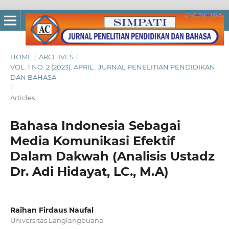
HOME
/
ARCHIVES
/
VOL. 1 NO. 2 (2023): APRIL : JURNAL PENELITIAN PENDIDIKAN
DAN BAHASA
/
Articles
Bahasa Indonesia Sebagai
Media Komunikasi Efektif
Dalam Dakwah (Analisis Ustadz
Dr. Adi Hidayat, LC., M.A)
Raihan Firdaus Naufal
Universitas Langlangbuana