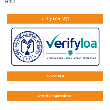
article.
verify LOA APJI
akreditasi
sertifikat akreditasi