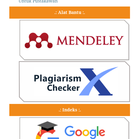
Untuk Pustakawan
.: Alat Bantu :.
.: Indeks :.