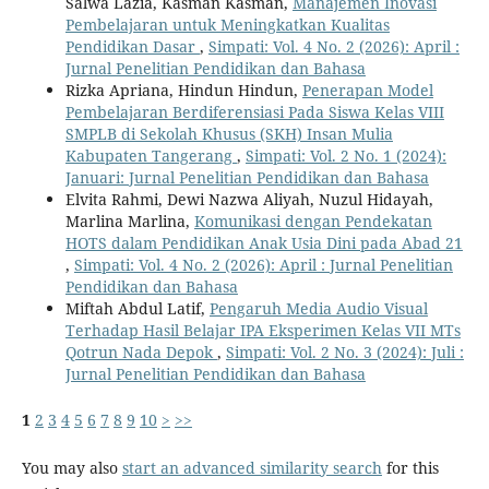
Salwa Lazia, Kasman Kasman,
Manajemen Inovasi
Pembelajaran untuk Meningkatkan Kualitas
Pendidikan Dasar
,
Simpati: Vol. 4 No. 2 (2026): April :
Jurnal Penelitian Pendidikan dan Bahasa
Rizka Apriana, Hindun Hindun,
Penerapan Model
Pembelajaran Berdiferensiasi Pada Siswa Kelas VIII
SMPLB di Sekolah Khusus (SKH) Insan Mulia
Kabupaten Tangerang
,
Simpati: Vol. 2 No. 1 (2024):
Januari: Jurnal Penelitian Pendidikan dan Bahasa
Elvita Rahmi, Dewi Nazwa Aliyah, Nuzul Hidayah,
Marlina Marlina,
Komunikasi dengan Pendekatan
HOTS dalam Pendidikan Anak Usia Dini pada Abad 21
,
Simpati: Vol. 4 No. 2 (2026): April : Jurnal Penelitian
Pendidikan dan Bahasa
Miftah Abdul Latif,
Pengaruh Media Audio Visual
Terhadap Hasil Belajar IPA Eksperimen Kelas VII MTs
Qotrun Nada Depok
,
Simpati: Vol. 2 No. 3 (2024): Juli :
Jurnal Penelitian Pendidikan dan Bahasa
1
2
3
4
5
6
7
8
9
10
>
>>
You may also
start an advanced similarity search
for this