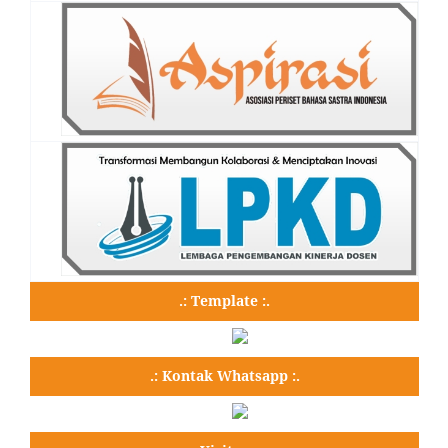
.: Template :.
.: Kontak Whatsapp :.