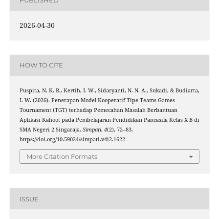
PUBLISHED
2026-04-30
HOW TO CITE
Puspita, N. K. R., Kertih, I. W., Sidaryanti, N. N. A., Sukadi, & Budiarta,
I. W. (2026). Penerapan Model Kooperatif Tipe Teams Games
Tournament (TGT) terhadap Pemecahan Masalah Berbantuan
Aplikasi Kahoot pada Pembelajaran Pendidikan Pancasila Kelas X B di
SMA Negeri 2 Singaraja.
Simpati
,
4
(2), 72–83.
https://doi.org/10.59024/simpati.v4i2.1622
More Citation Formats
ISSUE