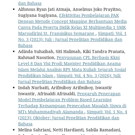
dan Bahasa
Alfonsus Ryan Jati Atmaja, Anselmus Joko Prayitno,
Sugiyana Sugiyana,
Efektivitas Pembelajaran PAK
Dengan Metode Concept Mapping Berbantuan Media
Canva Pada Peserta Didik Kelas XI Multimedia 1 SMK
Marsudirini St. Fransisikus Semarang
,
Simpati: Vol. 1
No. 3 (2023): Juli : Jurnal Penelitian Pendidikan dan
Bahasa
Adinda Suhaibah, Siti Halimah, Kiki Tandra Pranata,
Rahmad Nasution,
Penyusunan CPL Berbasis Kkni
Level 8 Dan Visi Prodi Magister Pendidikan Agama
Islam Melalui Analisis RPS Mata Kuliah Sejarah Sosial
Pendidikan Islam
,
Simpati: Vol. 4 No. 3 (2026): Juli:
Jurnal Penelitian Pendidikan dan Bahasa
Indah Nurbaiti, Arifmiboy Arifmiboy, Iswantir
Iswantir, Afrinaldi Afrinaldi,
Pengaruh Penerapan
Model Pembelajaran Problem Based Learning
Terhadap Kemampuan Pemecahan Masalah Siswa di
MTs Muhammadiyah Alamanda
,
Simpati: Vol. 1 No. 4
(2023): Oktober: Jurnal Penelitian Pendidikan dan
Bahasa
Melina Sahriani, Netti Hardianti, Sabila Ramadani,