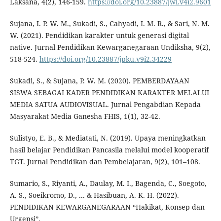
Laksana, 4(2), 146-159.
https://doi.org/10.23887/jwl.v4i2.9601
Sujana, I. P. W. M., Sukadi, S., Cahyadi, I. M. R., & Sari, N. M.
W. (2021). Pendidikan karakter untuk generasi digital
native. Jurnal Pendidikan Kewarganegaraan Undiksha, 9(2),
518-524.
https://doi.org/10.23887/jpku.v9i2.34229
Sukadi, S., & Sujana, P. W. M. (2020). PEMBERDAYAAN
SISWA SEBAGAI KADER PENDIDIKAN KARAKTER MELALUI
MEDIA SATUA AUDIOVISUAL. Jurnal Pengabdian Kepada
Masyarakat Media Ganesha FHIS, 1(1), 32-42.
Sulistyo, E. B., & Mediatati, N. (2019). Upaya meningkatkan
hasil belajar Pendidikan Pancasila melalui model kooperatif
TGT. Jurnal Pendidikan dan Pembelajaran, 9(2), 101–108.
Sumario, S., Riyanti, A., Daulay, M. I., Bagenda, C., Soegoto,
A. S., Soeikromo, D., ... & Hasibuan, A. K. H. (2022).
PENDIDIKAN KEWARGANEGARAAN “Hakikat, Konsep dan
Urgensi”.