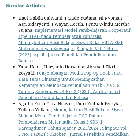
Similar Articles
Haqi Nabila Cahyanti, I Made Yudana, Ni Nyoman
Asri Sidaryanti, I Wayan Kertih, I Putu Windu Mertha
Sujana,
Implementasi Model Pembelajaran Kooperatif
Tipe STAD pada Pembelajaran Pancasila
Meningkatkan Hasil Belajar Siswa Kelas VIII A SMP
Muhammadiyah Singaraja
,
Simpati: Vol. 4 No. 2
(2026): April : Jurnal Penelitian Pendidikan dan
Bahasa
Yana Hauri, Haryanto Haryanto, Akhmad Fikri
Rosyadi,
Pengembangan Media Pop Up Book Suku
Kata Tema Binatang untuk Meningkatkan
Kemampuan Membaca Permulaan Anak Usia 5-6
Tahun
,
Simpati: Vol. 4 No. 2 (2026): April : Jurnal
Penelitian Pendidikan dan Bahasa
Agatha Erika Citra Nilasari, Putri Zudhah Ferryka,
Yuliana Yuliana,
Meningkatkan Hasil Belajar Siswa
Melalui Model Pembelajaran TGT Dalam
Pembelajaran Matematika Kelas 2 SDN 1
Karangduren Tahun Ajaran 2023/2024
,
Simpati: Vol.
2 No. 4 (2024): Oktober : Jurnal Penelitian Pendidikan