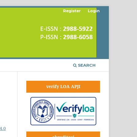
Register
Login
SEARCH
verify LOA APJI
4.0