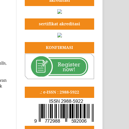
akreditasi
sertifikat akreditasi
KONFIRMASI
lis,
ewan
uk
.: e-ISSN : 2988-5922