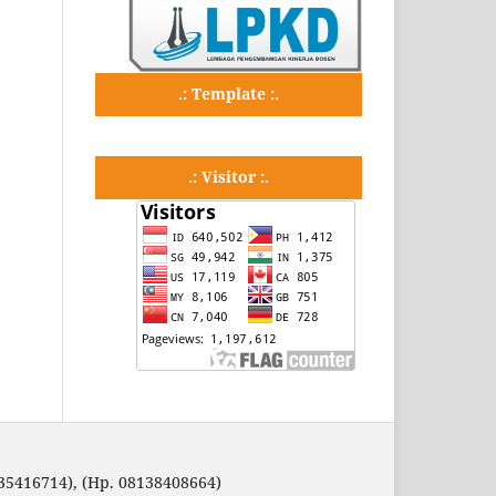
.: Template :.
.: Visitor :.
35416714), (Hp. 08138408664)