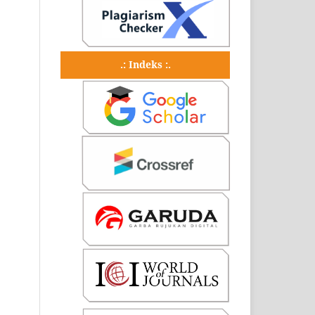
.: Indeks :.