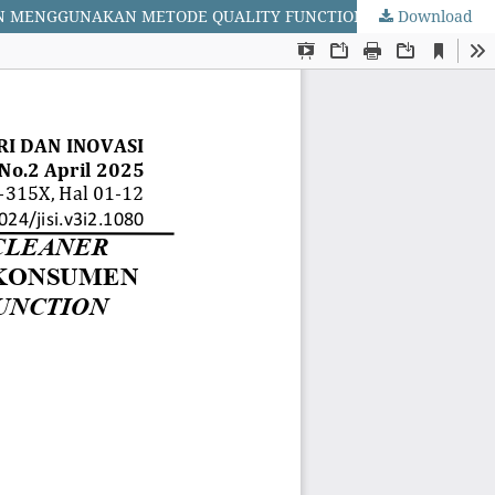
Download
PENGEMBANGAN DESAIN KEMASAN PRODUK CLEANER SEPATU YANG BERORIENTASI PADA KEPUASAN KONSUMEN DENGAN MENGGUNAKAN METODE QUALITY FUNCTION DEPLOYMENT (QFD)