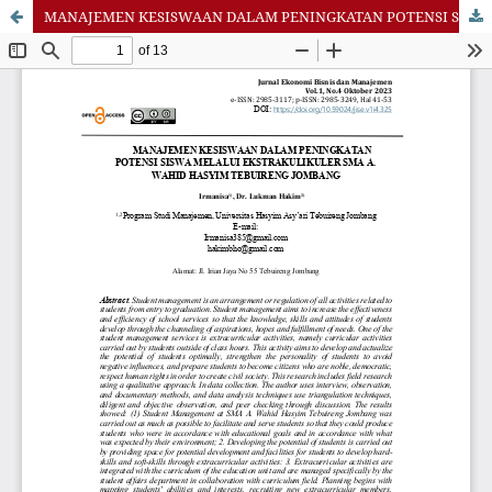
MANAJEMEN KESISWAAN DALAM PENINGKATAN POTENSI SISWA MELALUI EKSTRAKULIKULER SMA A. WAHID HASYIM TEBUIRENG JOMBANG