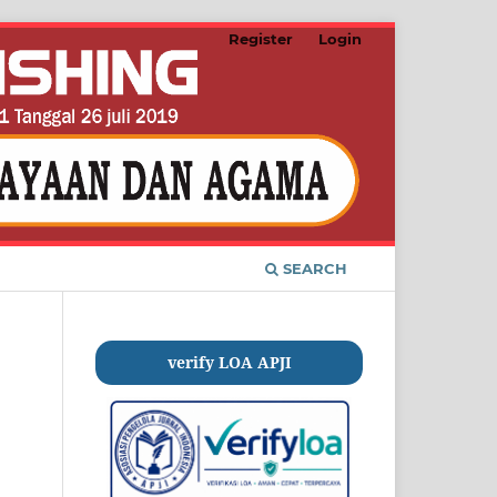
Register
Login
SEARCH
verify LOA APJI