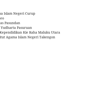
ama Islam Negeri Curup
leo
tas Pasundan
s Yudharta Pasuruan
n Kependidikan Kie Raha Maluku Utara
titut Agama Islam Negeri Takengon