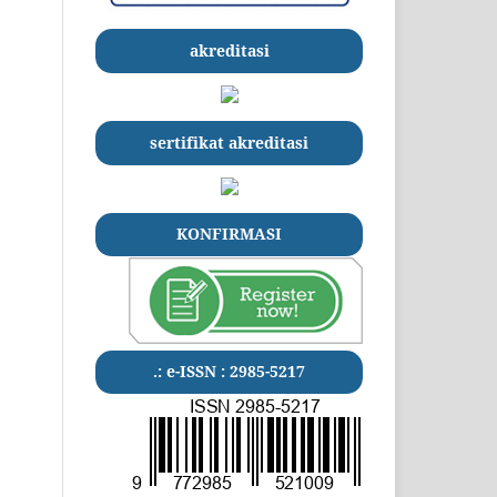
akreditasi
sertifikat akreditasi
KONFIRMASI
.: e-ISSN : 2985-5217