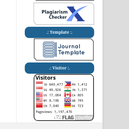
.: Template :.
.: Visitor :.