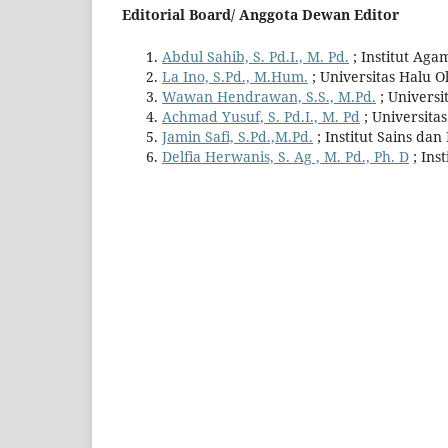
Editorial Board/ Anggota Dewan Editor
Abdul Sahib, S. Pd.I., M. Pd.
; Institut Ag
La Ino, S.Pd., M.Hum.
; Universitas Halu O
Wawan Hendrawan, S.S., M.Pd.
; Universi
Achmad Yusuf, S. Pd.I., M. Pd
; Universita
Jamin Safi, S.Pd.,M.Pd.
; Institut Sains da
Delfia Herwanis, S. Ag , M. Pd., Ph. D
; Ins