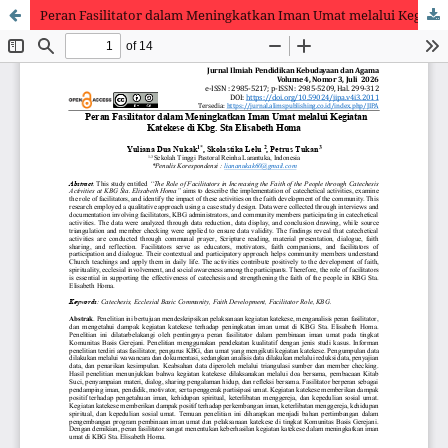
Peran Fasilitator dalam Meningkatkan Iman Umat melalui Kegiatan Katekese di Kbg. Sta Elisabeth Homa