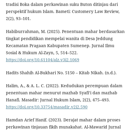
tradisi Boka dalam perkawinan suku Buton ditinjau dari
perspektif hukum Islam. Bameti: Customery Law Review,
2(2), 93–101.
Habiburrahman, M. (2025). Penentuan mahar berdasarkan
tingkat pendidikan mempelai wanita di Desa Jeddung
Kecamatan Pragaan Kabupaten Sumenep. Jurnal Ilmu
Sosial & Hukum Al-Zayn, 5, 514–522.
https://doi.org/10.61104/alz.v3i2.1069
Hadits Shahih Al-Bukhari No. 5150 – Kitab Nikah. (n.d.).
Halim, A., & A. L. C. (2022). Kedudukan perempuan dalam
penentuan mahar menurut mazhab Syafi’i dan mazhab
Hanafi. Masadir: Jurnal Hukum Islam, 2(2), 475–493.
https://doi.org/10.33754/masadir.v2i2.590
Hamdan Arief Hanif. (2023). Derajat mahar dalam proses
perkawinan tinjauan fikih munakahat. Al-Mawarid Jurnal