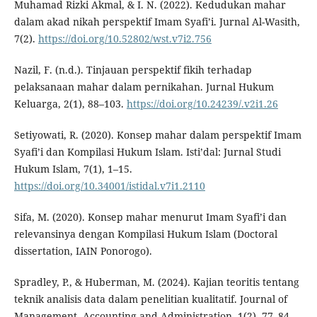
Muhamad Rizki Akmal, & I. N. (2022). Kedudukan mahar
dalam akad nikah perspektif Imam Syafi’i. Jurnal Al-Wasith,
7(2).
https://doi.org/10.52802/wst.v7i2.756
Nazil, F. (n.d.). Tinjauan perspektif fikih terhadap
pelaksanaan mahar dalam pernikahan. Jurnal Hukum
Keluarga, 2(1), 88–103.
https://doi.org/10.24239/.v2i1.26
Setiyowati, R. (2020). Konsep mahar dalam perspektif Imam
Syafi’i dan Kompilasi Hukum Islam. Isti’dal: Jurnal Studi
Hukum Islam, 7(1), 1–15.
https://doi.org/10.34001/istidal.v7i1.2110
Sifa, M. (2020). Konsep mahar menurut Imam Syafi’i dan
relevansinya dengan Kompilasi Hukum Islam (Doctoral
dissertation, IAIN Ponorogo).
Spradley, P., & Huberman, M. (2024). Kajian teoritis tentang
teknik analisis data dalam penelitian kualitatif. Journal of
Management, Accounting and Administration, 1(2), 77–84.