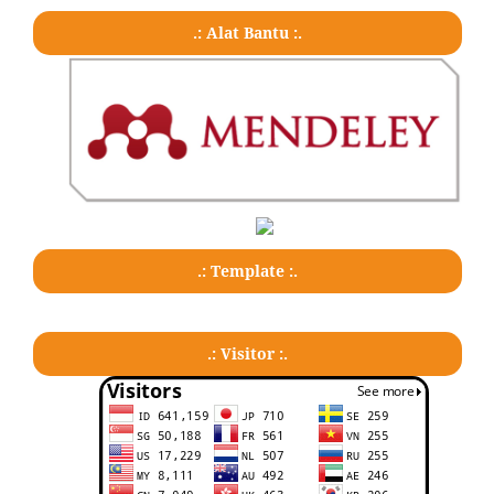
.: Alat Bantu :.
.: Template :.
.: Visitor :.