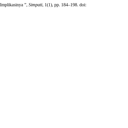
Implikasinya ”,
Simpati
, 1(1), pp. 184–198. doi: