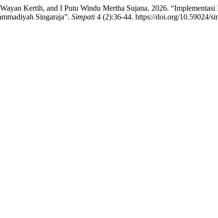
I Wayan Kertih, and I Putu Windu Mertha Sujana. 2026. “Implementas
hammadiyah Singaraja”.
Simpati
4 (2):36-44. https://doi.org/10.59024/s