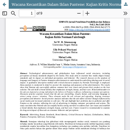
Wacana Kecantikan Dalam Iklan Pantene: Kajian Kritis Norman Fairclough