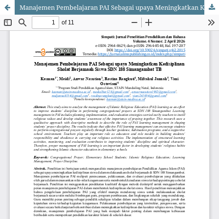
Manajemen Pembelajaran PAI Sebagai upaya Meningkatkan Kedisiplinan Sholat Berjamaah Siswa SDN 188 Simangambat TB