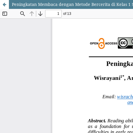
Peningkatan Membaca dengan Metode Bercerita di Kelas 1 