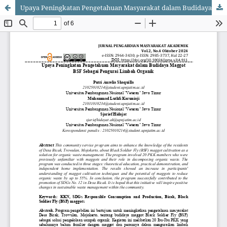
Upaya Peningkatan Pengetahuan Masyarakat dalam Budidaya Maggot BSF Sebagai Pengurai Limbah Organik