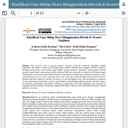
Klasifikasi Gaya Hidup Siswa Menggunakan Metode K-Nearest Neighbors