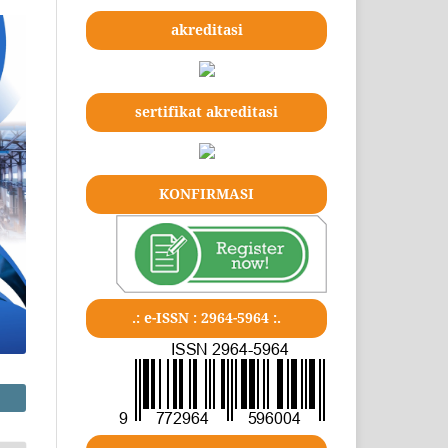
akreditasi
sertifikat akreditasi
KONFIRMASI
.: e-ISSN : 2964-5964 :.