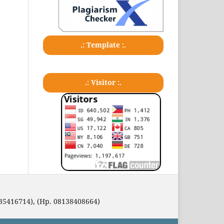
.: Template :.
.: Visitor :.
35416714), (Hp. 08138408664)