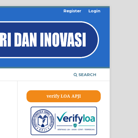
Register
Login
SEARCH
verify LOA APJI