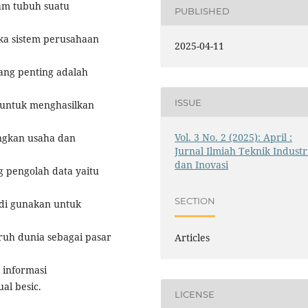
lam tubuh suatu
PUBLISHED
aka sistem perusahaan
2025-04-11
ang penting adalah
ISSUE
 untuk menghasilkan
Vol. 3 No. 2 (2025): April :
ngkan usaha dan
Jurnal Ilmiah Teknik Industr
dan Inovasi
 pengolah data yaitu
SECTION
di gunakan untuk
uh dunia sebagai pasar
Articles
 informasi
al besic.
LICENSE