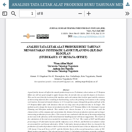
ANALISIS TATA LETAK ALAT PRODUKSI BUKU TAHUNAN MENGGUNAKAN SYSTEMATIC LAYOUT PLANNING (SLP) DAN BLOCPLAN (STUDI KASUS: CV RENJANA OFFSET)