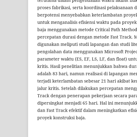
terutama dalam pengendalian waktu akibat fluk
proses fabrikasi, serta koordinasi pelaksanaan 
berpotensi menyebabkan keterlambatan proyek. 
untuk menganalisis efisiensi waktu pada pro
baja menggunakan metode Critical Path Method
percepatan durasi dengan metode Fast Track. M
digunakan meliputi studi lapangan dan studi lit
pengolahan data menggunakan Microsoft Projec
parameter waktu (ES, EF, LS, LF, dan float) un
kritis. Hasil penelitian menunjukkan bahwa du
adalah 83 hari, namun realisasi di lapangan me
terjadi keterlambatan sebesar 21 hari akibat k
jalur kritis. Setelah dilakukan percepatan men
Track dengan penerapan pekerjaan secara paral
dipersingkat menjadi 65 hari. Hal ini menunj
dan Fast Track efektif dalam meningkatkan efis
proyek konstruksi baja.