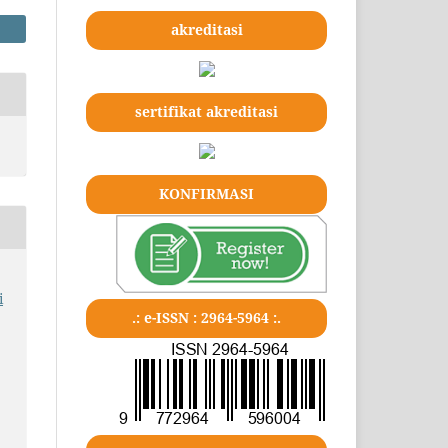
akreditasi
sertifikat akreditasi
KONFIRMASI
i
.: e-ISSN : 2964-5964 :.