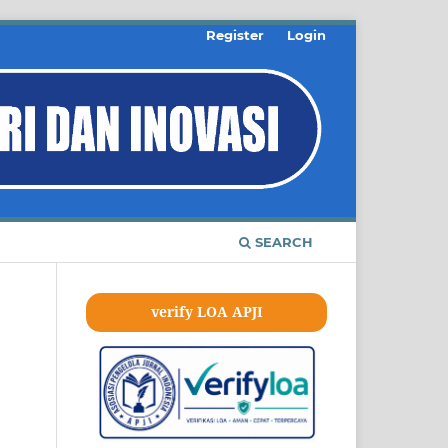
Register
Login
SEARCH
verify LOA APJI