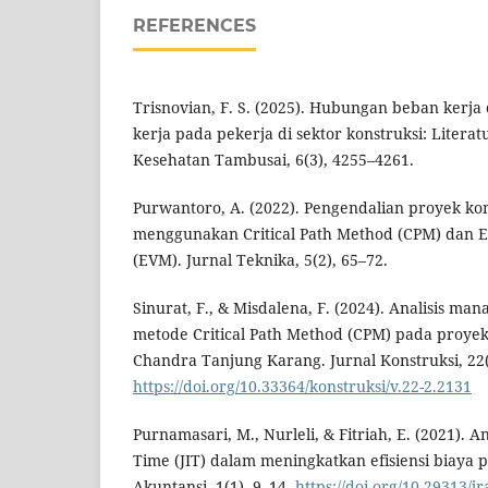
REFERENCES
Trisnovian, F. S. (2025). Hubungan beban kerja 
kerja pada pekerja di sektor konstruksi: Literat
Kesehatan Tambusai, 6(3), 4255–4261.
Purwantoro, A. (2022). Pengendalian proyek ko
menggunakan Critical Path Method (CPM) dan 
(EVM). Jurnal Teknika, 5(2), 65–72.
Sinurat, F., & Misdalena, F. (2024). Analisis m
metode Critical Path Method (CPM) pada pro
Chandra Tanjung Karang. Jurnal Konstruksi, 22(
https://doi.org/10.33364/konstruksi/v.22-2.2131
Purnamasari, M., Nurleli, & Fitriah, E. (2021). A
Time (JIT) dalam meningkatkan efisiensi biaya p
Akuntansi, 1(1), 9–14.
https://doi.org/10.29313/jr