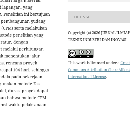
tuasi harga material,
di lapangan, yang
Penelitian ini bertujuan
LICENSE
yek pembangunan gudang
 (CPM) serta melakukan
Copyright (c) 2026 JURNAL ILMIA
etode penelitian yang
TEKNIK INDUSTRI DAN INOVASI
eratur, dengan
t melalui perhitungan
tuk menentukan jalur
rasi rencana proyek
This work is licensed under a
Creat
ncapai 104 hari, sehingga
Commons Attribution-ShareAlike 4
endala pada pekerjaan
International License
.
ggunakan metode Fast
el, durasi proyek dapat
ukkan bahwa metode CPM
iensi waktu pelaksanaan