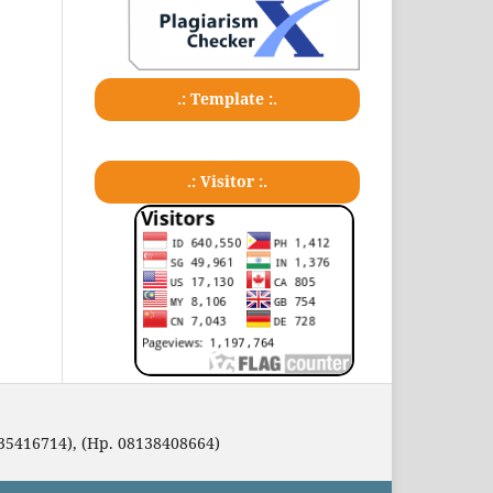
.: Template :.
.: Visitor :.
35416714), (Hp. 08138408664)