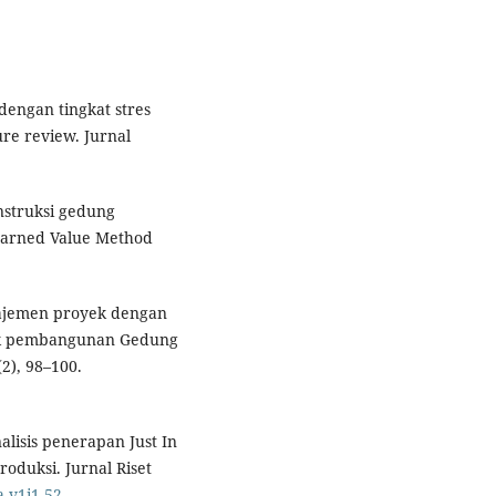
dengan tingkat stres
ure review. Jurnal
nstruksi gedung
Earned Value Method
anajemen proyek dengan
yek pembangunan Gedung
2), 98–100.
nalisis penerapan Just In
roduksi. Jurnal Riset
a.v1i1.52