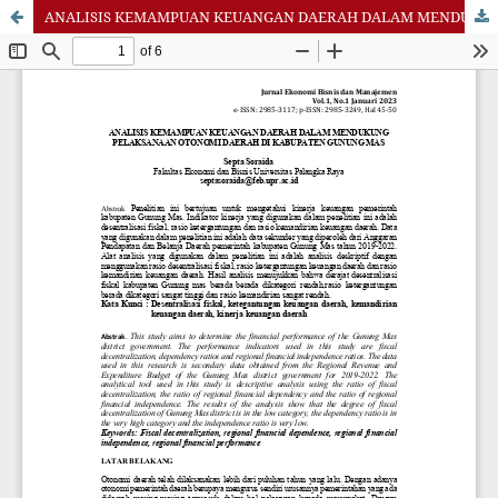
ANALISIS KEMAMPUAN KEUANGAN DAERAH DALAM MENDUKUNG PELAKSANAAN OTONOMI DAERAH DI KABUPATEN GUNUNG MAS