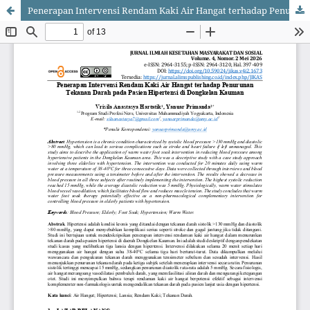
Penerapan Intervensi Rendam Kaki Air Hangat terhadap Penurunan Tekanan Darah pada Pasien Hipertensi di Dongkelan Kauman